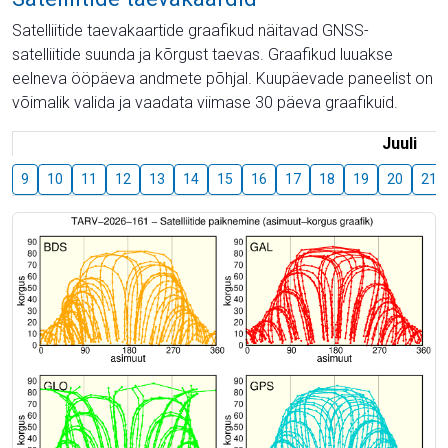
Satelliitide taevakaartide graafikud näitavad GNSS-
satelliitide suunda ja kõrgust taevas. Graafikud luuakse
eelneva ööpäeva andmete põhjal. Kuupäevade paneelist on
võimalik valida ja vaadata viimase 30 päeva graafikuid.
Juuli
9
10
11
12
13
14
15
16
17
18
19
20
21