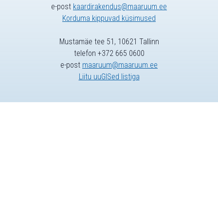
e-post
kaardirakendus@maaruum.ee
Korduma kippuvad küsimused
Mustamäe tee 51, 10621 Tallinn
telefon +372 665 0600
e-post
maaruum@maaruum.ee
Liitu uuGISed listiga