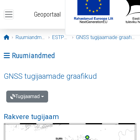
Liigu edasi põhisisu juurde
Geoportaal
Avaleht
Ruumiandmed
ESTPOS
GNSS tugijaamade graafikud
Ava menüü: Ruumiandmed
Ruumiandmed
GNSS tugijaamade graafikud
Tugijaamad
Rakvere tugijaam