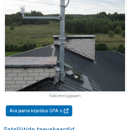
Rakvere tugijaam
Ava jaama kirjeldus GPA-s
Satelliitide taevakaardid