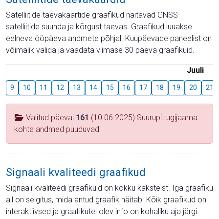
Satelliitide taevakaartide graafikud näitavad GNSS-
satelliitide suunda ja kõrgust taevas. Graafikud luuakse
eelneva ööpäeva andmete põhjal. Kuupäevade paneelist on
võimalik valida ja vaadata viimase 30 päeva graafikuid.
Juuli
9
10
11
12
13
14
15
16
17
18
19
20
21
Valitud päeval
161
(10.06.2025) Suurupi tugijaama
kohta andmed puuduvad
Signaali kvaliteedi graafikud
Signaali kvaliteedi graafikuid on kokku kaksteist. Iga graafiku
all on selgitus, mida antud graafik näitab. Kõik graafikud on
interaktiivsed ja graafikutel olev info on kohaliku aja järgi.