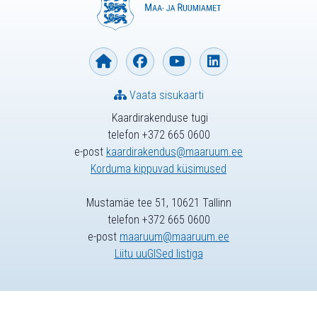
Vaata sisukaarti
Kaardirakenduse tugi
telefon +372 665 0600
e-post
kaardirakendus@maaruum.ee
Korduma kippuvad küsimused
Mustamäe tee 51, 10621 Tallinn
telefon +372 665 0600
e-post
maaruum@maaruum.ee
Liitu uuGISed listiga