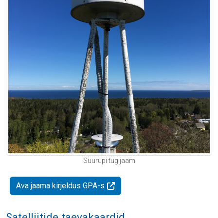
Suurupi tugijaam
Ava jaama kirjeldus GPA-s
Satelliitide taevakaardid