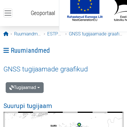
Liigu edasi põhisisu juurde
Geoportaal
Avaleht
Ruumiandmed
ESTPOS
GNSS tugijaamade graafikud
Ava menüü: Ruumiandmed
Ruumiandmed
GNSS tugijaamade graafikud
Tugijaamad
Suurupi tugijaam