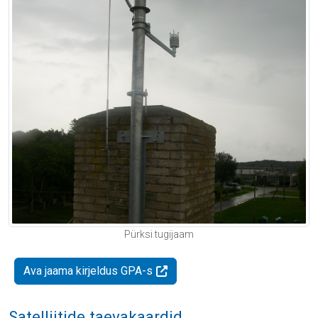
Pürksi tugijaam
Ava jaama kirjeldus GPA-s
Satelliitide taevakaardid