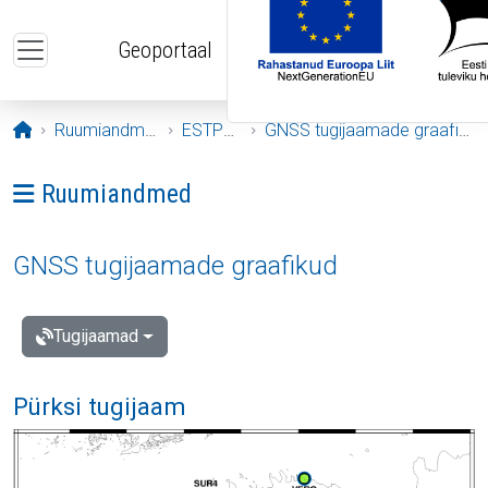
Liigu edasi põhisisu juurde
Geoportaal
Avaleht
Ruumiandmed
ESTPOS
GNSS tugijaamade graafikud
Ava menüü: Ruumiandmed
Ruumiandmed
GNSS tugijaamade graafikud
Tugijaamad
Pürksi tugijaam