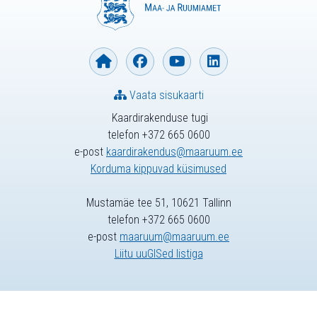
Vaata sisukaarti
Kaardirakenduse tugi
telefon +372 665 0600
e-post
kaardirakendus@maaruum.ee
Korduma kippuvad küsimused
Mustamäe tee 51, 10621 Tallinn
telefon +372 665 0600
e-post
maaruum@maaruum.ee
Liitu uuGISed listiga