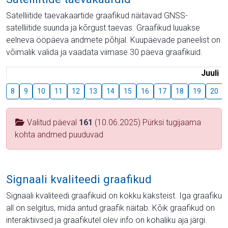
Satelliitide taevakaartide graafikud näitavad GNSS-
satelliitide suunda ja kõrgust taevas. Graafikud luuakse
eelneva ööpäeva andmete põhjal. Kuupäevade paneelist on
võimalik valida ja vaadata viimase 30 päeva graafikuid.
Juuli
8
9
10
11
12
13
14
15
16
17
18
19
20
Valitud päeval
161
(10.06.2025) Pürksi tugijaama
kohta andmed puuduvad
Signaali kvaliteedi graafikud
Signaali kvaliteedi graafikuid on kokku kaksteist. Iga graafiku
all on selgitus, mida antud graafik näitab. Kõik graafikud on
interaktiivsed ja graafikutel olev info on kohaliku aja järgi.