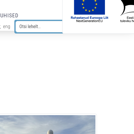
JUHISED
t
eng
Otsi