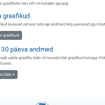
ja graafikutel olev info on kohaliku aja järgi.
a graafikud
fikud kuvavad viimase tunni aja andmeid ning uuenevad iga minut
ja graafikuid
 30 päeva andmed
aab valida graafiku tüübi või kuvada kõik graafikud korraga. Kõ
 tunnis.
iku tüüp