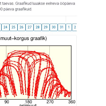
gust taevas. Graafikud luuakse eelneva ööpäeva
0 päeva graafikuid.
August
24
25
26
27
28
29
30
31
1
2
3
4
5
6