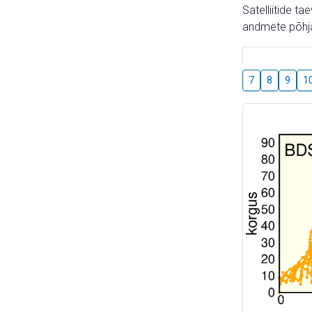
Satelliitide t
andmete põhja
7
8
9
1