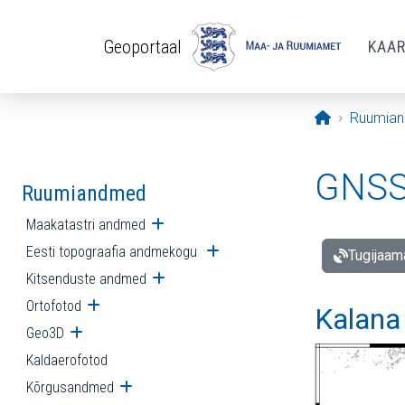
Liigu edasi põhisisu juurde
Geoportaal
KAA
Avaleht
Ruumia
GNSS 
Ruumiandmed
Maakatastri andmed
Ava alammenüü
Eesti topograafia andmekogu
Ava alammenüü
Tugijaam
Kitsenduste andmed
Ava alammenüü
Ortofotod
Ava alammenüü
Kalana
Geo3D
Ava alammenüü
Kaldaerofotod
Kõrgusandmed
Ava alammenüü