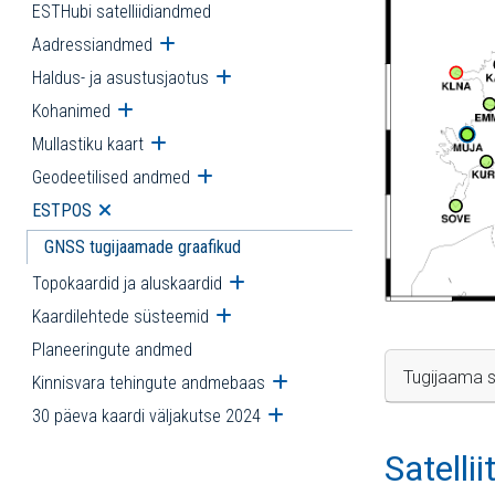
ESTHubi satelliidiandmed
Aadressiandmed
Ava alammenüü
Haldus- ja asustusjaotus
Ava alammenüü
Kohanimed
Ava alammenüü
Mullastiku kaart
Ava alammenüü
Geodeetilised andmed
Ava alammenüü
ESTPOS
Ava alammenüü
GNSS tugijaamade graafikud
Topokaardid ja aluskaardid
Ava alammenüü
Kaardilehtede süsteemid
Ava alammenüü
Planeeringute andmed
Tugijaama s
Kinnisvara tehingute andmebaas
Ava alammenüü
30 päeva kaardi väljakutse 2024
Ava alammenüü
Satelli