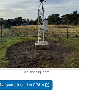
Kalana tugijaam
Ava jaama kirjeldus GPA-s