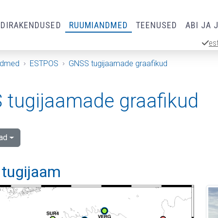
RDIRAKENDUSED
RUUMIANDMED
TEENUSED
ABI JA 
es
ndmed
ESTPOS
GNSS tugijaamade graafikud
tugijaamade graafikud
ad
 tugijaam