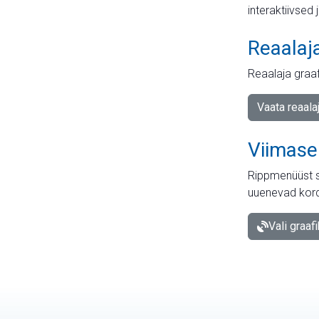
interaktiivsed 
Reaalaj
Reaalaja graa
Vaata reaala
Viimase
Rippmenüüst s
uuenevad kord
Vali graaf