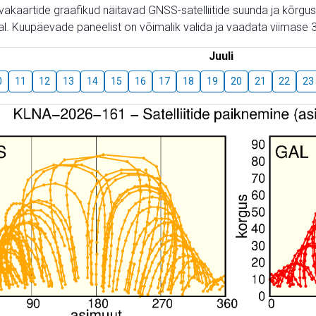
aevakaartide graafikud näitavad GNSS-satelliitide suunda ja kõr
l. Kuupäevade paneelist on võimalik valida ja vaadata viimase 3
Juuli
0
11
12
13
14
15
16
17
18
19
20
21
22
23