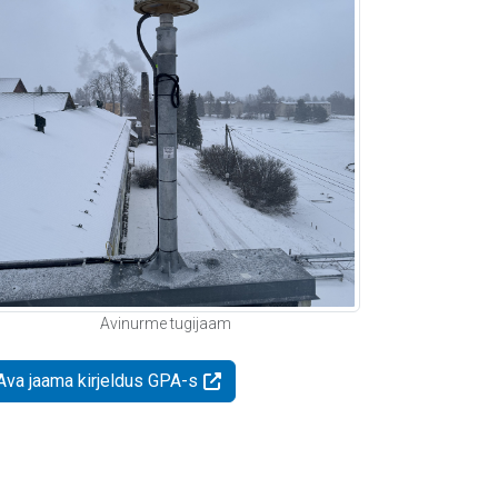
Avinurme tugijaam
Ava jaama kirjeldus GPA-s