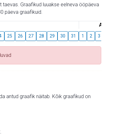
gust taevas. Graafikud luuakse eelneva ööpäeva
0 päeva graafikuid.
August
4
25
26
27
28
29
30
31
1
2
3
4
5
6
7
duvad
mida antud graafik näitab. Kõik graafikud on
.