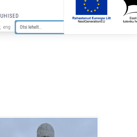
JUHISED
t
eng
Otsi