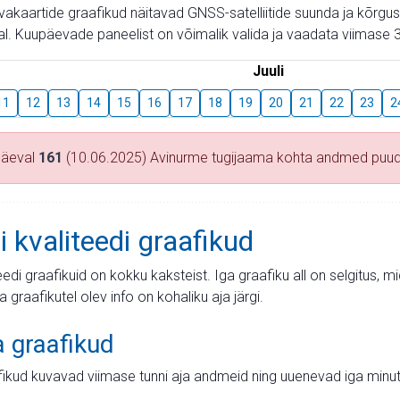
aevakaartide graafikud näitavad GNSS-satelliitide suunda ja kõr
l. Kuupäevade paneelist on võimalik valida ja vaadata viimase 3
Juuli
11
12
13
14
15
16
17
18
19
20
21
22
23
2
päeval
161
(10.06.2025) Avinurme tugijaama kohta andmed puu
i kvaliteedi graafikud
teedi graafikuid on kokku kaksteist. Iga graafiku all on selgitus, 
ja graafikutel olev info on kohaliku aja järgi.
a graafikud
fikud kuvavad viimase tunni aja andmeid ning uuenevad iga minut