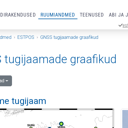
RDIRAKENDUSED
RUUMIANDMED
TEENUSED
ABI JA 
es
ndmed
ESTPOS
GNSS tugijaamade graafikud
tugijaamade graafikud
ad
me tugijaam