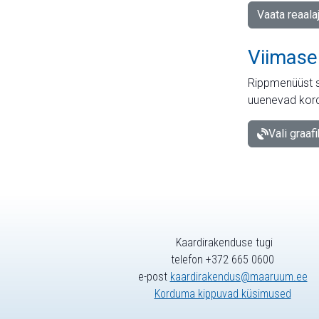
Vaata reaala
Viimase
Rippmenüüst s
uuenevad kord
Vali graaf
Kaardirakenduse tugi
telefon +372 665 0600
e-post
kaardirakendus@maaruum.ee
Korduma kippuvad küsimused