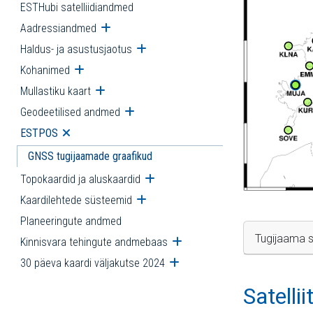
ESTHubi satelliidiandmed
Aadressiandmed
Ava alammenüü
Haldus- ja asustusjaotus
Ava alammenüü
Kohanimed
Ava alammenüü
Mullastiku kaart
Ava alammenüü
Geodeetilised andmed
Ava alammenüü
ESTPOS
Ava alammenüü
GNSS tugijaamade graafikud
Topokaardid ja aluskaardid
Ava alammenüü
Kaardilehtede süsteemid
Ava alammenüü
Planeeringute andmed
Tugijaama s
Kinnisvara tehingute andmebaas
Ava alammenüü
30 päeva kaardi väljakutse 2024
Ava alammenüü
Satelli