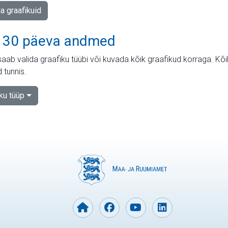
ja graafikuid
 30 päeva andmed
aab valida graafiku tüübi või kuvada kõik graafikud korraga. Kõ
 tunnis.
iku tüüp