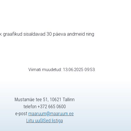
ik graafikud sisaldavad 30 päeva andmeid ning
Viimati muudetud: 13.06.2025 09:53
Mustamäe tee 51, 10621 Tallinn
telefon +372 665 0600
e-post
maaruum@maaruum.ee
Liitu uuGISed listiga