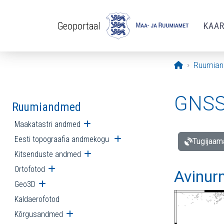
Liigu edasi põhisisu juurde
Geoportaal
KAA
Avaleht
Ruumia
GNSS 
Ruumiandmed
Maakatastri andmed
Ava alammenüü
Eesti topograafia andmekogu
Ava alammenüü
Tugijaam
Kitsenduste andmed
Ava alammenüü
Ortofotod
Ava alammenüü
Avinur
Geo3D
Ava alammenüü
Kaldaerofotod
Kõrgusandmed
Ava alammenüü