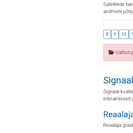
Satelliitide t
andmete põhja
8
9
10
Valitud 
Signaal
Signaali kvali
interaktiivsed 
Reaalaj
Reaalaja graa