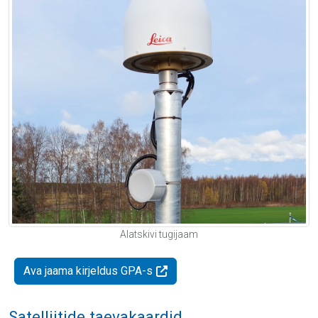
Alatskivi tugijaam
Ava jaama kirjeldus GPA-s
Satelliitide taevakaardid