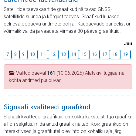
Satelliitide taevakaartide graafikud näitavad GNSS-
satelliitide suunda ja kõrgust taevas. Graafikud luuakse
eelneva ööpäeva andmete põhjal. Kuupäevade paneelist on
võimalik valida ja vaadata viimase 30 päeva graafikuid.
Juuli
7
8
9
10
11
12
13
14
15
16
17
18
19
2
Valitud päeval
161
(10.06.2025) Alatskivi tugijaama
kohta andmed puuduvad
Signaali kvaliteedi graafikud
Signaali kvaliteedi graafikuid on kokku kaksteist. Iga graafiku
all on selgitus, mida antud graafik näitab. Kõik graafikud on
interaktiivsed ja graafikutel olev info on kohaliku aja järgi.