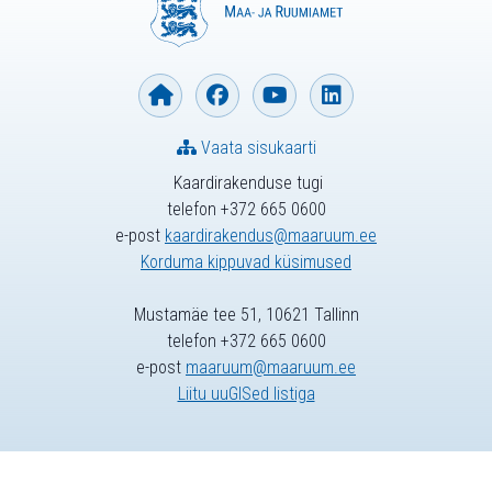
Vaata sisukaarti
Kaardirakenduse tugi
telefon +372 665 0600
e-post
kaardirakendus@maaruum.ee
Korduma kippuvad küsimused
Mustamäe tee 51, 10621 Tallinn
telefon +372 665 0600
e-post
maaruum@maaruum.ee
Liitu uuGISed listiga