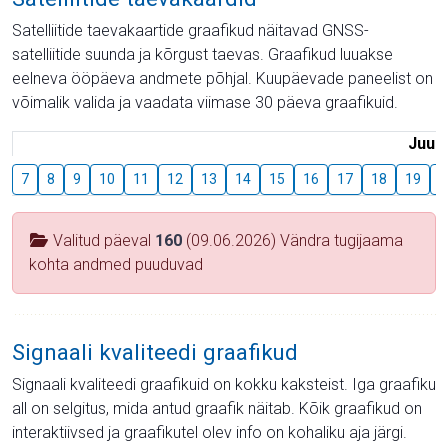
Satelliitide taevakaartide graafikud näitavad GNSS-
satelliitide suunda ja kõrgust taevas. Graafikud luuakse
eelneva ööpäeva andmete põhjal. Kuupäevade paneelist on
võimalik valida ja vaadata viimase 30 päeva graafikuid.
Juuli
7
8
9
10
11
12
13
14
15
16
17
18
19
2
Valitud päeval
160
(09.06.2026) Vändra tugijaama
kohta andmed puuduvad
Signaali kvaliteedi graafikud
Signaali kvaliteedi graafikuid on kokku kaksteist. Iga graafiku
all on selgitus, mida antud graafik näitab. Kõik graafikud on
interaktiivsed ja graafikutel olev info on kohaliku aja järgi.