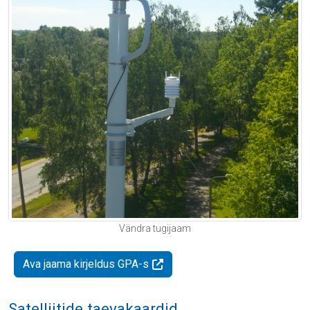
Vändra tugijaam
Ava jaama kirjeldus GPA-s
Satelliitide taevakaardid