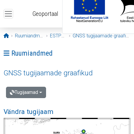
Liigu edasi põhisisu juurde
Geoportaal
Avaleht
Ruumiandmed
ESTPOS
GNSS tugijaamade graafikud
Ava menüü: Ruumiandmed
Ruumiandmed
GNSS tugijaamade graafikud
Tugijaamad
Vändra tugijaam