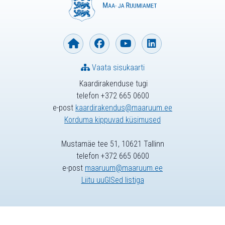
Vaata sisukaarti
Kaardirakenduse tugi
telefon +372 665 0600
e-post
kaardirakendus@maaruum.ee
Korduma kippuvad küsimused
Mustamäe tee 51, 10621 Tallinn
telefon +372 665 0600
e-post
maaruum@maaruum.ee
Liitu uuGISed listiga