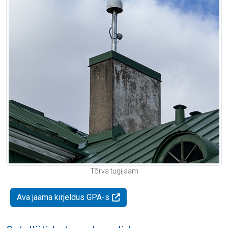
Tõrva tugijaam
Ava jaama kirjeldus GPA-s