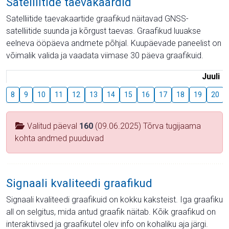
Satelliitide taevakaardid
Satelliitide taevakaartide graafikud näitavad GNSS-
satelliitide suunda ja kõrgust taevas. Graafikud luuakse
eelneva ööpäeva andmete põhjal. Kuupäevade paneelist on
võimalik valida ja vaadata viimase 30 päeva graafikuid.
Juuli
8
9
10
11
12
13
14
15
16
17
18
19
20
Valitud päeval
160
(09.06.2025) Tõrva tugijaama
kohta andmed puuduvad
Signaali kvaliteedi graafikud
Signaali kvaliteedi graafikuid on kokku kaksteist. Iga graafiku
all on selgitus, mida antud graafik näitab. Kõik graafikud on
interaktiivsed ja graafikutel olev info on kohaliku aja järgi.