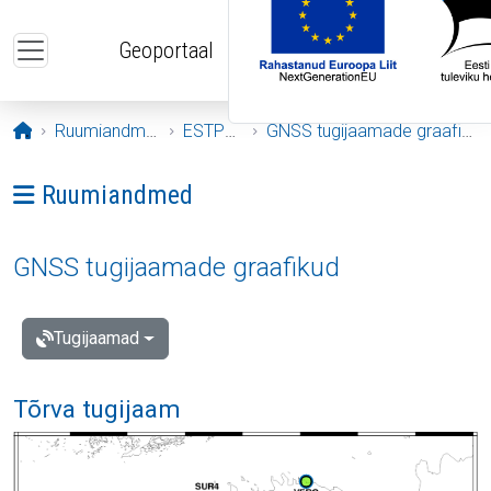
Liigu edasi põhisisu juurde
Geoportaal
Avaleht
Ruumiandmed
ESTPOS
GNSS tugijaamade graafikud
Ava menüü: Ruumiandmed
Ruumiandmed
GNSS tugijaamade graafikud
Tugijaamad
Tõrva tugijaam