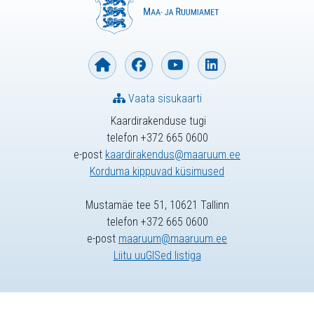
Vaata sisukaarti
Kaardirakenduse tugi
telefon +372 665 0600
e-post
kaardirakendus@maaruum.ee
Korduma kippuvad küsimused
Mustamäe tee 51, 10621 Tallinn
telefon +372 665 0600
e-post
maaruum@maaruum.ee
Liitu uuGISed listiga