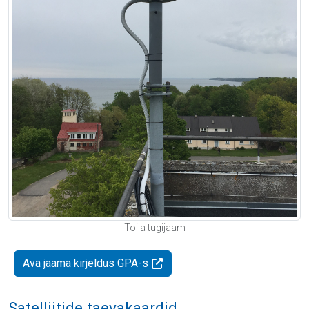
Toila tugijaam
Ava jaama kirjeldus GPA-s
Satelliitide taevakaardid