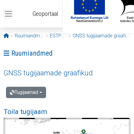
Liigu edasi põhisisu juurde
Geoportaal
Avaleht
Ruumiandmed
ESTPOS
GNSS tugijaamade graafikud
Ava menüü: Ruumiandmed
Ruumiandmed
GNSS tugijaamade graafikud
Tugijaamad
Toila tugijaam