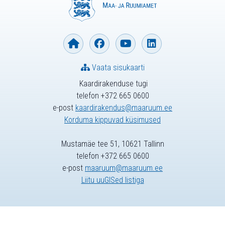
Vaata sisukaarti
Kaardirakenduse tugi
telefon +372 665 0600
e-post
kaardirakendus@maaruum.ee
Korduma kippuvad küsimused
Mustamäe tee 51, 10621 Tallinn
telefon +372 665 0600
e-post
maaruum@maaruum.ee
Liitu uuGISed listiga