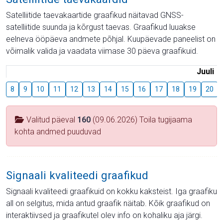
Satelliitide taevakaartide graafikud näitavad GNSS-
satelliitide suunda ja kõrgust taevas. Graafikud luuakse
eelneva ööpäeva andmete põhjal. Kuupäevade paneelist on
võimalik valida ja vaadata viimase 30 päeva graafikuid.
Juuli
8
9
10
11
12
13
14
15
16
17
18
19
20
Valitud päeval
160
(09.06.2026) Toila tugijaama
kohta andmed puuduvad
Signaali kvaliteedi graafikud
Signaali kvaliteedi graafikuid on kokku kaksteist. Iga graafiku
all on selgitus, mida antud graafik näitab. Kõik graafikud on
interaktiivsed ja graafikutel olev info on kohaliku aja järgi.