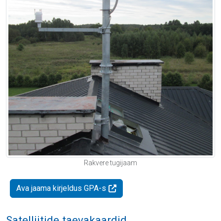
Rakvere tugijaam
Ava jaama kirjeldus GPA-s
Satelliitide taevakaardid