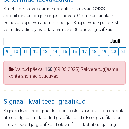
Satelliitide taevakaartide graafikud näitavad GNSS-
satelliitide suunda ja kõrgust taevas. Graafikud luuakse
eelneva ööpäeva andmete põhjal. Kuupäevade paneelist on
võimalik valida ja vaadata viimase 30 päeva graafikuid.
Juuli
9
10
11
12
13
14
15
16
17
18
19
20
21
Valitud päeval
160
(09.06.2025) Rakvere tugijaama
kohta andmed puuduvad
Signaali kvaliteedi graafikud
Signaali kvaliteedi graafikuid on kokku kaksteist. Iga graafiku
all on selgitus, mida antud graafik näitab. Kõik graafikud on
interaktiivsed ja graafikutel olev info on kohaliku aja järgi.