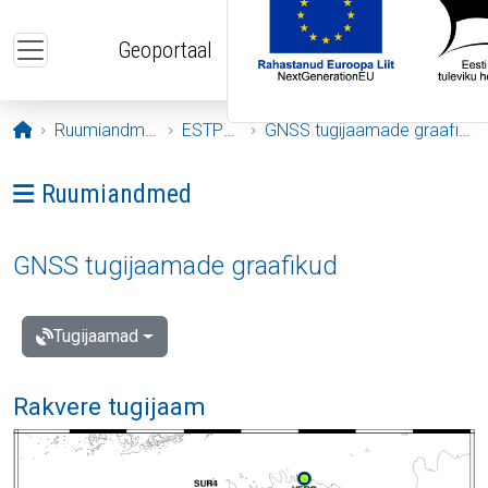
Liigu edasi põhisisu juurde
Geoportaal
Avaleht
Ruumiandmed
ESTPOS
GNSS tugijaamade graafikud
Ava menüü: Ruumiandmed
Ruumiandmed
GNSS tugijaamade graafikud
Tugijaamad
Rakvere tugijaam