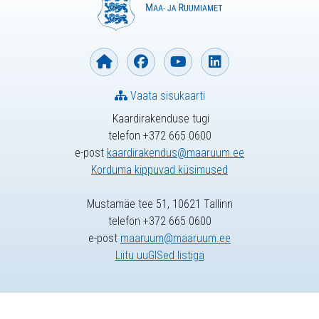
Vaata sisukaarti
Kaardirakenduse tugi
telefon +372 665 0600
e-post
kaardirakendus@maaruum.ee
Korduma kippuvad küsimused
Mustamäe tee 51, 10621 Tallinn
telefon +372 665 0600
e-post
maaruum@maaruum.ee
Liitu uuGISed listiga