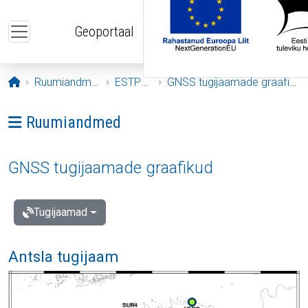
Liigu edasi põhisisu juurde
Geoportaal
Avaleht
Ruumiandmed
ESTPOS
GNSS tugijaamade graafikud
Ava menüü: Ruumiandmed
Ruumiandmed
GNSS tugijaamade graafikud
Tugijaamad
Antsla tugijaam