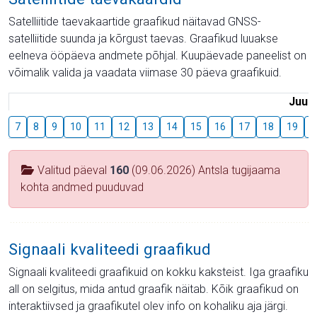
Satelliitide taevakaartide graafikud näitavad GNSS-
satelliitide suunda ja kõrgust taevas. Graafikud luuakse
eelneva ööpäeva andmete põhjal. Kuupäevade paneelist on
võimalik valida ja vaadata viimase 30 päeva graafikuid.
Juuli
7
8
9
10
11
12
13
14
15
16
17
18
19
2
Valitud päeval
160
(09.06.2026) Antsla tugijaama
kohta andmed puuduvad
Signaali kvaliteedi graafikud
Signaali kvaliteedi graafikuid on kokku kaksteist. Iga graafiku
all on selgitus, mida antud graafik näitab. Kõik graafikud on
interaktiivsed ja graafikutel olev info on kohaliku aja järgi.