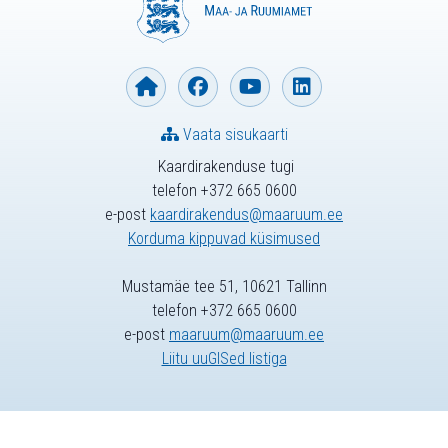
Vaata sisukaarti
Kaardirakenduse tugi
telefon +372 665 0600
e-post
kaardirakendus@maaruum.ee
Korduma kippuvad küsimused
Mustamäe tee 51, 10621 Tallinn
telefon +372 665 0600
e-post
maaruum@maaruum.ee
Liitu uuGISed listiga