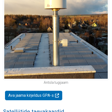
Antsla tugijaam
Ava jaama kirjeldus GPA-s
Satelliitide taevakaardid