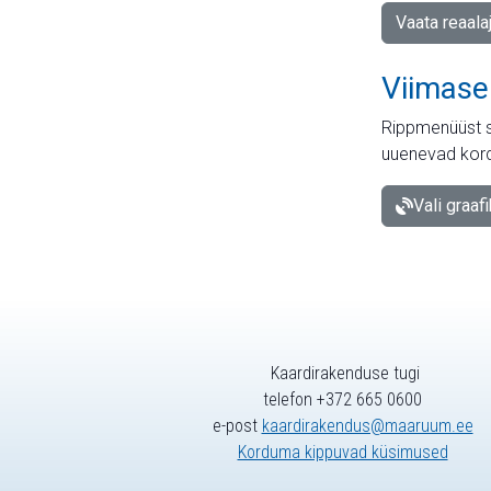
Vaata reaala
Viimase
Rippmenüüst s
uuenevad kord
Vali graaf
Kaardirakenduse tugi
telefon +372 665 0600
e-post
kaardirakendus@maaruum.ee
Korduma kippuvad küsimused