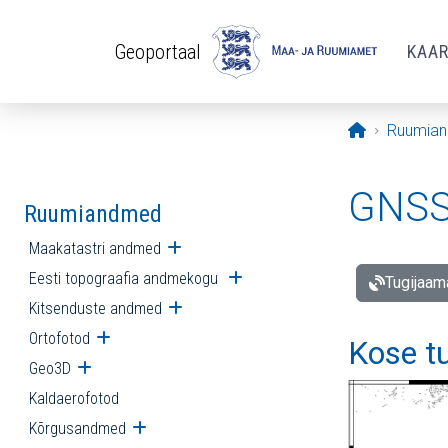
Liigu edasi põhisisu juurde
Geoportaal
KAA
Avaleht
Ruumia
GNSS 
Ruumiandmed
Maakatastri andmed
Ava alammenüü
Eesti topograafia andmekogu
Ava alammenüü
Tugijaam
Kitsenduste andmed
Ava alammenüü
Ortofotod
Ava alammenüü
Kose t
Geo3D
Ava alammenüü
Kaldaerofotod
Kõrgusandmed
Ava alammenüü