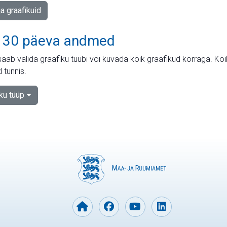
ja graafikuid
 30 päeva andmed
aab valida graafiku tüübi või kuvada kõik graafikud korraga. Kõ
 tunnis.
iku tüüp