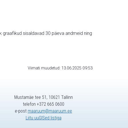
ik graafikud sisaldavad 30 päeva andmeid ning
Viimati muudetud: 13.06.2025 09:53
Mustamäe tee 51, 10621 Tallinn
telefon +372 665 0600
e-post
maaruum@maaruum.ee
Liitu uuGISed listiga