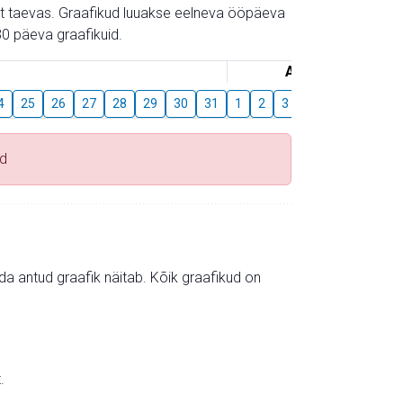
gust taevas. Graafikud luuakse eelneva ööpäeva
0 päeva graafikuid.
August
4
25
26
27
28
29
30
31
1
2
3
4
5
6
7
ad
mida antud graafik näitab. Kõik graafikud on
.