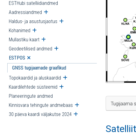
ESTHubi satelliidiandmed
Aadressiandmed
Ava alammenüü
Haldus- ja asustusjaotus
Ava alammenüü
Kohanimed
Ava alammenüü
Mullastiku kaart
Ava alammenüü
Geodeetilised andmed
Ava alammenüü
ESTPOS
Ava alammenüü
GNSS tugijaamade graafikud
Topokaardid ja aluskaardid
Ava alammenüü
Kaardilehtede süsteemid
Ava alammenüü
Planeeringute andmed
Tugijaama s
Kinnisvara tehingute andmebaas
Ava alammenüü
30 päeva kaardi väljakutse 2024
Ava alammenüü
Satelli