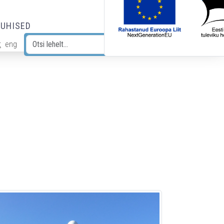
JUHISED
t
eng
Otsi