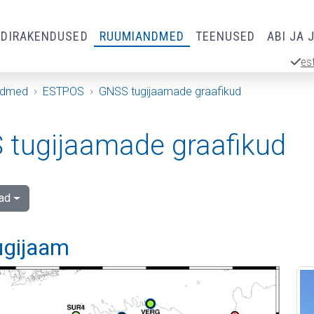
RDIRAKENDUSED
RUUMIANDMED
TEENUSED
ABI JA 
es
ndmed
ESTPOS
GNSS tugijaamade graafikud
tugijaamade graafikud
ad
ugijaam