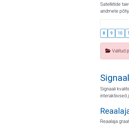
Satelliitide t
andmete põhja
8
9
10
Valitud 
Signaal
Signaali kvali
interaktiivsed 
Reaalaj
Reaalaja graa