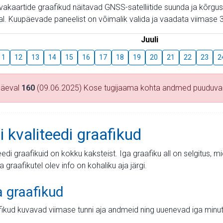
aevakaartide graafikud näitavad GNSS-satelliitide suunda ja kõr
l. Kuupäevade paneelist on võimalik valida ja vaadata viimase 3
Juuli
11
12
13
14
15
16
17
18
19
20
21
22
23
2
päeval
160
(09.06.2025) Kose tugijaama kohta andmed puuduv
i kvaliteedi graafikud
teedi graafikuid on kokku kaksteist. Iga graafiku all on selgitus, 
ja graafikutel olev info on kohaliku aja järgi.
a graafikud
fikud kuvavad viimase tunni aja andmeid ning uuenevad iga minut