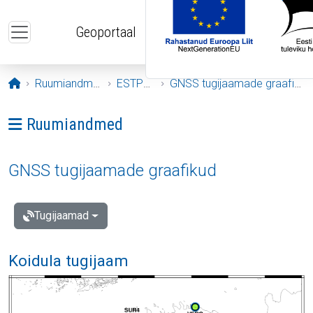
Liigu edasi põhisisu juurde
Geoportaal
Avaleht
Ruumiandmed
ESTPOS
GNSS tugijaamade graafikud
Ava menüü: Ruumiandmed
Ruumiandmed
GNSS tugijaamade graafikud
Tugijaamad
Koidula tugijaam