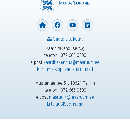
Vaata sisukaarti
Kaardirakenduse tugi
telefon +372 665 0600
e-post
kaardirakendus@maaruum.ee
Korduma kippuvad küsimused
Mustamäe tee 51, 10621 Tallinn
telefon +372 665 0600
e-post
maaruum@maaruum.ee
Liitu uuGISed listiga