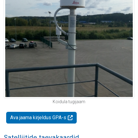
Koidula tugijaam
Ava jaama kirjeldus GPA-s
Satelliitide taevakaardid