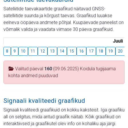
Satelliitide taevakaartide graafikud näitavad GNSS-
satelliitide suunda ja kõrgust taevas. Graafikud luuakse
eelneva ööpäeva andmete põhjal. Kuupäevade paneelist on
võimalik valida ja vaadata viimase 30 päeva graafikuid.
Juuli
8
9
10
11
12
13
14
15
16
17
18
19
20
Valitud päeval
160
(09.06.2025) Koidula tugijaama
kohta andmed puuduvad
Signaali kvaliteedi graafikud
Signaali kvaliteedi graafikuid on kokku kaksteist. Iga graafiku
all on selgitus, mida antud graafik näitab. Kõik graafikud on
interaktiivsed ja graafikutel olev info on kohaliku aja järgi.