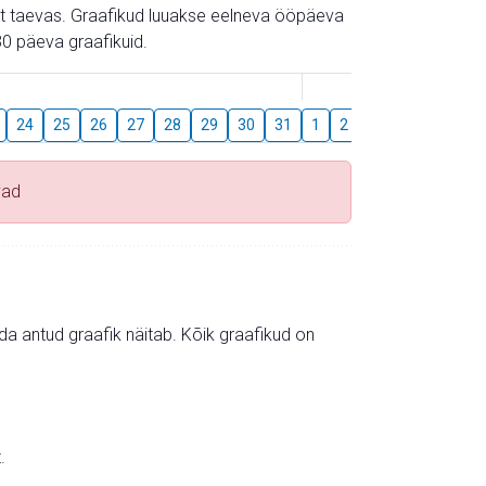
gust taevas. Graafikud luuakse eelneva ööpäeva
0 päeva graafikuid.
August
24
25
26
27
28
29
30
31
1
2
3
4
5
6
vad
mida antud graafik näitab. Kõik graafikud on
.