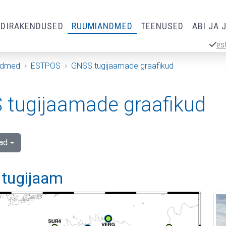
RDIRAKENDUSED
RUUMIANDMED
TEENUSED
ABI JA 
es
ndmed
ESTPOS
GNSS tugijaamade graafikud
tugijaamade graafikud
ad
 tugijaam