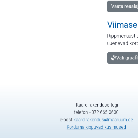
Vaata reaala
Viimase
Rippmenüüst s
uuenevad kord
Vali graaf
Kaardirakenduse tugi
telefon +372 665 0600
e-post
kaardirakendus@maaruum.ee
Korduma kippuvad küsimused