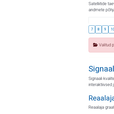
Satelliitide t
andmete põhja
7
8
9
1
Valitud 
Signaal
Signaali kvali
interaktiivsed 
Reaalaj
Reaalaja graa