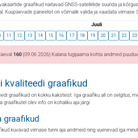
aevakaartide graafikud näitavad GNSS-satelliitide suunda ja kõr
l. Kuupäevade paneelist on võimalik valida ja vaadata viimase 3
Juuli
0
11
12
13
14
15
16
17
18
19
20
21
22
23
päeval
160
(09.06.2026) Kalana tugijaama kohta andmed puudu
i kvaliteedi graafikud
teedi graafikuid on kokku kaksteist. Iga graafiku all on selgitus, 
ja graafikutel olev info on kohaliku aja järgi.
a graafikud
fikud kuvavad viimase tunni aja andmeid ning uuenevad iga minut