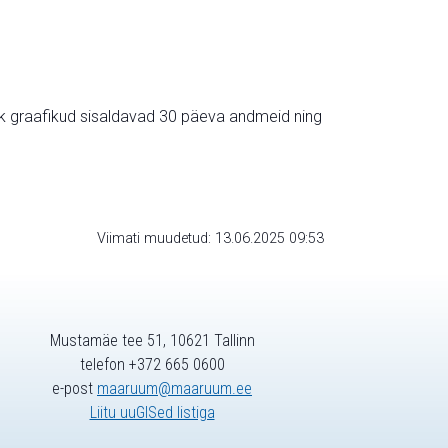
ik graafikud sisaldavad 30 päeva andmeid ning
Viimati muudetud: 13.06.2025 09:53
Mustamäe tee 51, 10621 Tallinn
telefon +372 665 0600
e-post
maaruum@maaruum.ee
Liitu uuGISed listiga