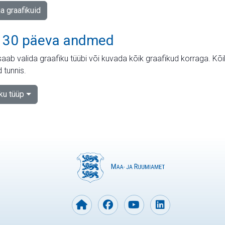
ja graafikuid
 30 päeva andmed
aab valida graafiku tüübi või kuvada kõik graafikud korraga. Kõ
 tunnis.
iku tüüp