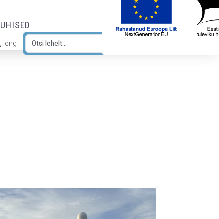
JUHISED
t
eng
Otsi