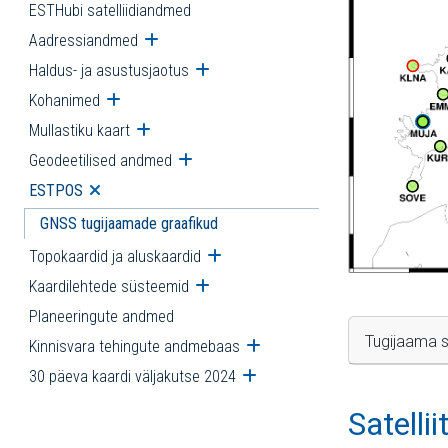
ESTHubi satelliidiandmed
Aadressiandmed
Ava alammenüü
Haldus- ja asustusjaotus
Ava alammenüü
Kohanimed
Ava alammenüü
Mullastiku kaart
Ava alammenüü
Geodeetilised andmed
Ava alammenüü
ESTPOS
Ava alammenüü
GNSS tugijaamade graafikud
Topokaardid ja aluskaardid
Ava alammenüü
Kaardilehtede süsteemid
Ava alammenüü
Planeeringute andmed
Tugijaama s
Kinnisvara tehingute andmebaas
Ava alammenüü
30 päeva kaardi väljakutse 2024
Ava alammenüü
Satelli