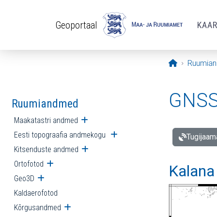
Liigu edasi põhisisu juurde
Geoportaal
KAA
Avaleht
Ruumia
GNSS 
Ruumiandmed
Maakatastri andmed
Ava alammenüü
Eesti topograafia andmekogu
Ava alammenüü
Tugijaam
Kitsenduste andmed
Ava alammenüü
Ortofotod
Ava alammenüü
Kalana
Geo3D
Ava alammenüü
Kaldaerofotod
Kõrgusandmed
Ava alammenüü