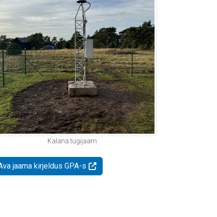
Kalana tugijaam
Ava jaama kirjeldus GPA-s