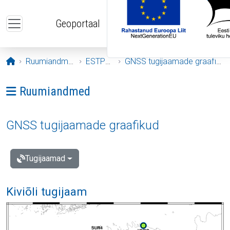
Liigu edasi põhisisu juurde
Geoportaal
Avaleht
Ruumiandmed
ESTPOS
GNSS tugijaamade graafikud
Ava menüü: Ruumiandmed
Ruumiandmed
GNSS tugijaamade graafikud
Tugijaamad
Kiviõli tugijaam