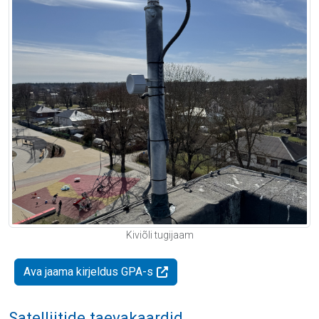
Kiviõli tugijaam
Ava jaama kirjeldus GPA-s
Satelliitide taevakaardid