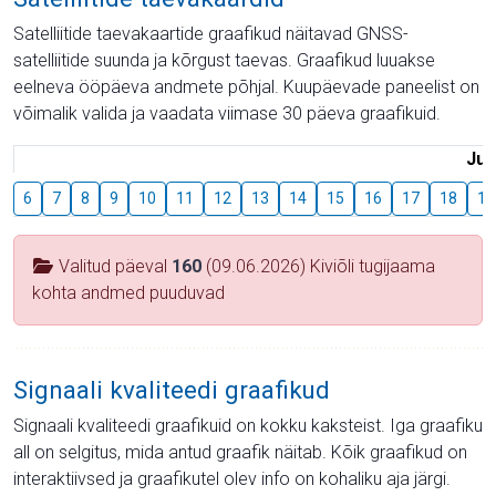
Satelliitide taevakaartide graafikud näitavad GNSS-
satelliitide suunda ja kõrgust taevas. Graafikud luuakse
eelneva ööpäeva andmete põhjal. Kuupäevade paneelist on
võimalik valida ja vaadata viimase 30 päeva graafikuid.
Juu
6
7
8
9
10
11
12
13
14
15
16
17
18
19
Valitud päeval
160
(09.06.2026) Kiviõli tugijaama
kohta andmed puuduvad
Signaali kvaliteedi graafikud
Signaali kvaliteedi graafikuid on kokku kaksteist. Iga graafiku
all on selgitus, mida antud graafik näitab. Kõik graafikud on
interaktiivsed ja graafikutel olev info on kohaliku aja järgi.