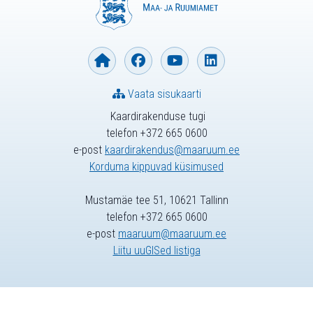
Vaata sisukaarti
Kaardirakenduse tugi
telefon +372 665 0600
e-post
kaardirakendus@maaruum.ee
Korduma kippuvad küsimused
Mustamäe tee 51, 10621 Tallinn
telefon +372 665 0600
e-post
maaruum@maaruum.ee
Liitu uuGISed listiga