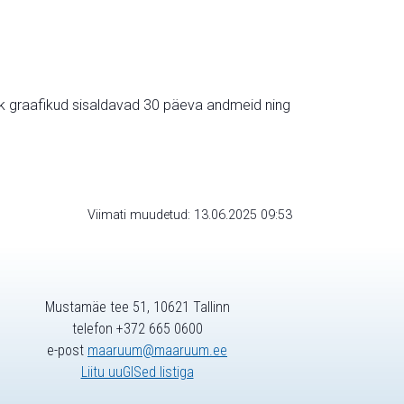
ik graafikud sisaldavad 30 päeva andmeid ning
Viimati muudetud: 13.06.2025 09:53
Mustamäe tee 51, 10621 Tallinn
telefon +372 665 0600
e-post
maaruum@maaruum.ee
Liitu uuGISed listiga