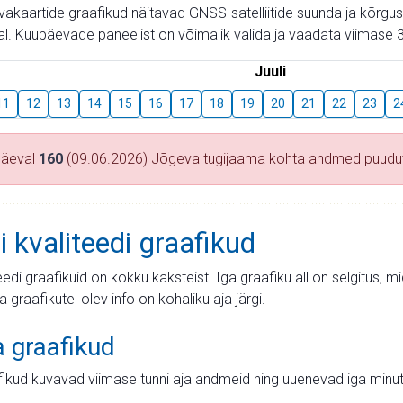
aevakaartide graafikud näitavad GNSS-satelliitide suunda ja kõr
l. Kuupäevade paneelist on võimalik valida ja vaadata viimase 3
Juuli
11
12
13
14
15
16
17
18
19
20
21
22
23
2
päeval
160
(09.06.2026) Jõgeva tugijaama kohta andmed puud
i kvaliteedi graafikud
teedi graafikuid on kokku kaksteist. Iga graafiku all on selgitus, 
ja graafikutel olev info on kohaliku aja järgi.
a graafikud
fikud kuvavad viimase tunni aja andmeid ning uuenevad iga minut