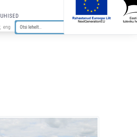
JUHISED
t
eng
Otsi