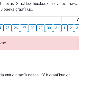
gust taevas. Graafikud luuakse eelneva ööpäeva
0 päeva graafikuid.
August
4
25
26
27
28
29
30
31
1
2
3
4
5
6
7
uvad
mida antud graafik näitab. Kõik graafikud on
.