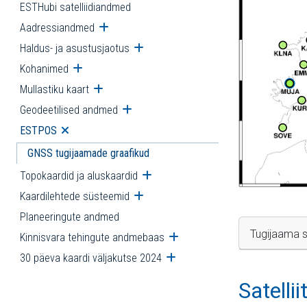
ESTHubi satelliidiandmed
Aadressiandmed
Ava alammenüü
Haldus- ja asustusjaotus
Ava alammenüü
Kohanimed
Ava alammenüü
Mullastiku kaart
Ava alammenüü
Geodeetilised andmed
Ava alammenüü
ESTPOS
Ava alammenüü
GNSS tugijaamade graafikud
Topokaardid ja aluskaardid
Ava alammenüü
Kaardilehtede süsteemid
Ava alammenüü
Planeeringute andmed
Tugijaama s
Kinnisvara tehingute andmebaas
Ava alammenüü
30 päeva kaardi väljakutse 2024
Ava alammenüü
Satelli