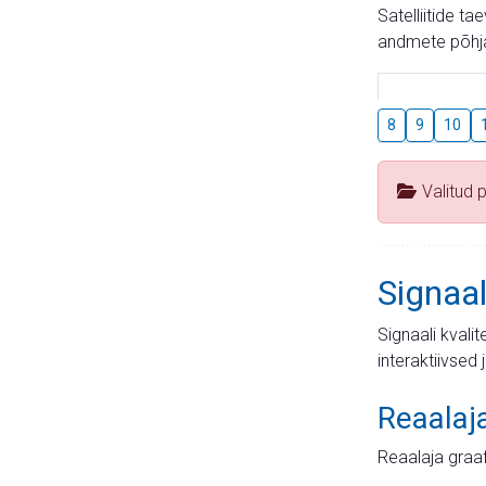
Satelliitide t
andmete põhja
8
9
10
Valitud 
Signaal
Signaali kvali
interaktiivsed 
Reaalaj
Reaalaja graa