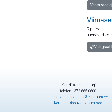
Vaata reaala
Viimase
Rippmenüüst s
uuenevad kord
Vali graaf
Kaardirakenduse tugi
telefon +372 665 0600
e-post
kaardirakendus@maaruum.ee
Korduma kippuvad küsimused