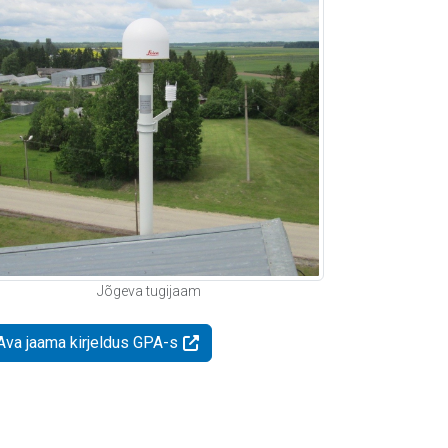
Jõgeva tugijaam
Ava jaama kirjeldus GPA-s