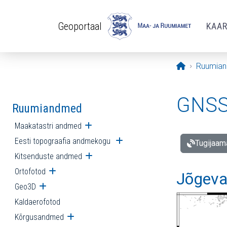
Liigu edasi põhisisu juurde
Geoportaal
KAA
Avaleht
Ruumia
GNSS 
Ruumiandmed
Maakatastri andmed
Ava alammenüü
Eesti topograafia andmekogu
Ava alammenüü
Tugijaam
Kitsenduste andmed
Ava alammenüü
Ortofotod
Ava alammenüü
Jõgeva
Geo3D
Ava alammenüü
Kaldaerofotod
Kõrgusandmed
Ava alammenüü