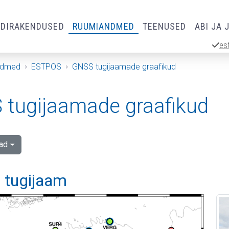
RDIRAKENDUSED
RUUMIANDMED
TEENUSED
ABI JA 
es
ndmed
ESTPOS
GNSS tugijaamade graafikud
tugijaamade graafikud
ad
 tugijaam