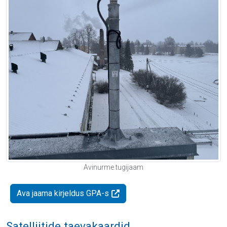
Avinurme tugijaam
Ava jaama kirjeldus GPA-s
Satelliitide taevakaardid