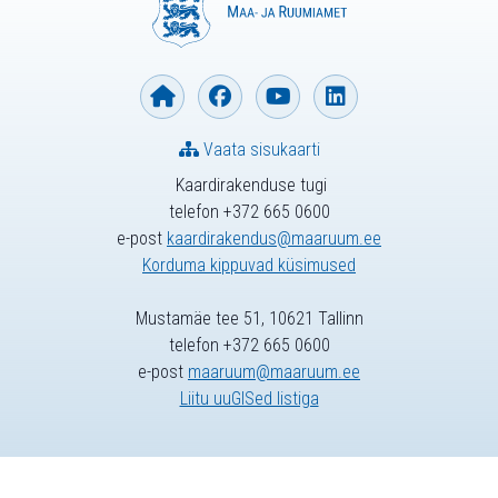
Vaata sisukaarti
Kaardirakenduse tugi
telefon +372 665 0600
e-post
kaardirakendus@maaruum.ee
Korduma kippuvad küsimused
Mustamäe tee 51, 10621 Tallinn
telefon +372 665 0600
e-post
maaruum@maaruum.ee
Liitu uuGISed listiga