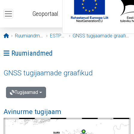
Liigu edasi põhisisu juurde
Geoportaal
Avaleht
Ruumiandmed
ESTPOS
GNSS tugijaamade graafikud
Ava menüü: Ruumiandmed
Ruumiandmed
GNSS tugijaamade graafikud
Tugijaamad
Avinurme tugijaam