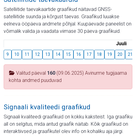
Satelliitide taevakaartide graafikud näitavad GNSS-
satelliitide suunda ja kõrgust taevas. Graafikud luuakse
eelneva ööpäeva andmete põhjal. Kuupäevade paneelist on
võimalik valida ja vaadata viimase 30 päeva graafikuid.
Juuli
9
10
11
12
13
14
15
16
17
18
19
20
21
Valitud päeval
160
(09.06.2025) Avinurme tugijaama
kohta andmed puuduvad
Signaali kvaliteedi graafikud
Signaali kvaliteedi graafikuid on kokku kaksteist. Iga graafiku
all on selgitus, mida antud graafik näitab. Kõik graafikud on
interaktiivsed ja graafikutel olev info on kohaliku aja järgi.