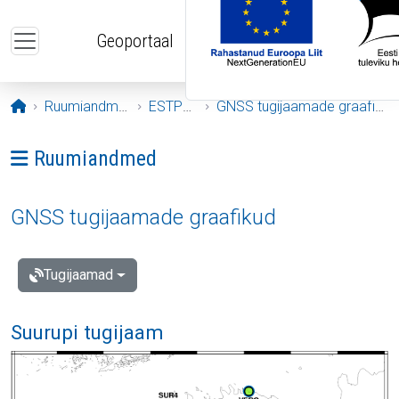
Liigu edasi põhisisu juurde
Geoportaal
Avaleht
Ruumiandmed
ESTPOS
GNSS tugijaamade graafikud
Ava menüü: Ruumiandmed
Ruumiandmed
GNSS tugijaamade graafikud
Tugijaamad
Suurupi tugijaam