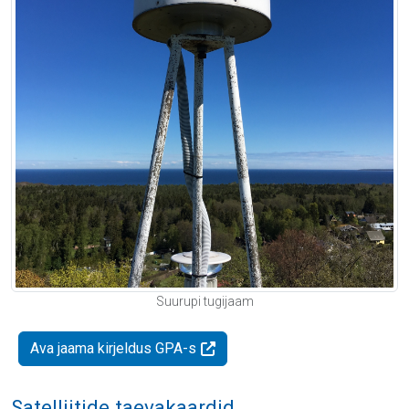
Suurupi tugijaam
Ava jaama kirjeldus GPA-s
Satelliitide taevakaardid