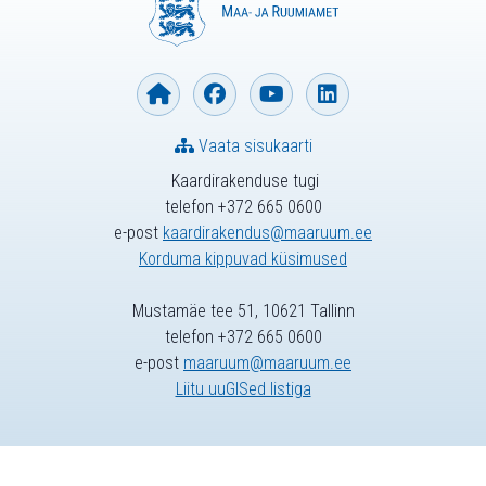
Vaata sisukaarti
Kaardirakenduse tugi
telefon +372 665 0600
e-post
kaardirakendus@maaruum.ee
Korduma kippuvad küsimused
Mustamäe tee 51, 10621 Tallinn
telefon +372 665 0600
e-post
maaruum@maaruum.ee
Liitu uuGISed listiga