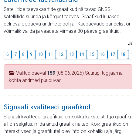
Satelliitide taevakaartide graafikud näitavad GNSS-
satelliitide suunda ja kõrgust taevas. Graafikud luuakse
eelneva ööpäeva andmete põhjal. Kuupäevade paneelist on
võimalik valida ja vaadata viimase 30 päeva graafikuid.
Juu
6
7
8
9
10
11
12
13
14
15
16
17
18
19
Valitud päeval
159
(08.06.2025) Suurupi tugijaama
kohta andmed puuduvad
Signaali kvaliteedi graafikud
Signaali kvaliteedi graafikuid on kokku kaksteist. Iga graafiku
all on selgitus, mida antud graafik näitab. Kõik graafikud on
interaktiivsed ja graafikutel olev info on kohaliku aja järgi.