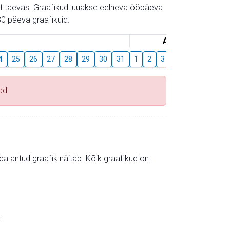
gust taevas. Graafikud luuakse eelneva ööpäeva
0 päeva graafikuid.
August
4
25
26
27
28
29
30
31
1
2
3
4
5
6
7
ad
mida antud graafik näitab. Kõik graafikud on
.