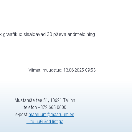
ik graafikud sisaldavad 30 päeva andmeid ning
Viimati muudetud: 13.06.2025 09:53
Mustamäe tee 51, 10621 Tallinn
telefon +372 665 0600
e-post
maaruum@maaruum.ee
Liitu uuGISed listiga