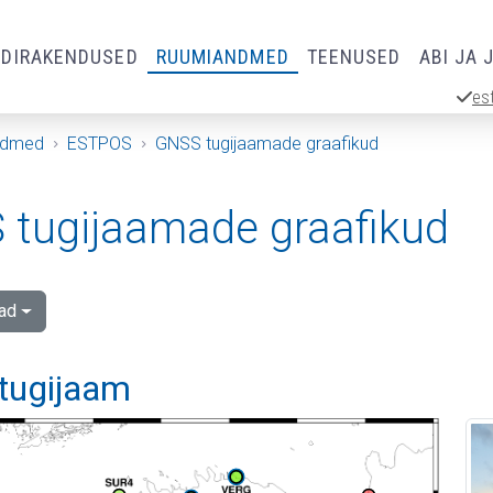
RDIRAKENDUSED
RUUMIANDMED
TEENUSED
ABI JA 
es
ndmed
ESTPOS
GNSS tugijaamade graafikud
tugijaamade graafikud
ad
 tugijaam