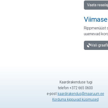
Vaata reaala
Viimase
Rippmenüüst s
uuenevad kord
Vali graaf
Kaardirakenduse tugi
telefon +372 665 0600
e-post
kaardirakendus@maaruum.ee
Korduma kippuvad küsimused