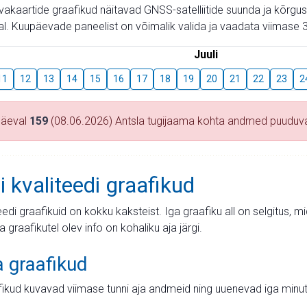
aevakaartide graafikud näitavad GNSS-satelliitide suunda ja kõr
l. Kuupäevade paneelist on võimalik valida ja vaadata viimase 3
Juuli
11
12
13
14
15
16
17
18
19
20
21
22
23
2
päeval
159
(08.06.2026) Antsla tugijaama kohta andmed puuduv
i kvaliteedi graafikud
teedi graafikuid on kokku kaksteist. Iga graafiku all on selgitus, 
ja graafikutel olev info on kohaliku aja järgi.
a graafikud
fikud kuvavad viimase tunni aja andmeid ning uuenevad iga minut