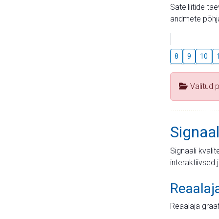
Satelliitide t
andmete põhja
8
9
10
Valitud 
Signaal
Signaali kvali
interaktiivsed 
Reaalaj
Reaalaja graa