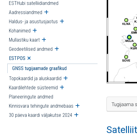
ESTHubi satelliidiandmed
Aadressiandmed
Ava alammenüü
Haldus- ja asustusjaotus
Ava alammenüü
Kohanimed
Ava alammenüü
Mullastiku kaart
Ava alammenüü
Geodeetilised andmed
Ava alammenüü
ESTPOS
Ava alammenüü
GNSS tugijaamade graafikud
Topokaardid ja aluskaardid
Ava alammenüü
Kaardilehtede süsteemid
Ava alammenüü
Planeeringute andmed
Tugijaama s
Kinnisvara tehingute andmebaas
Ava alammenüü
30 päeva kaardi väljakutse 2024
Ava alammenüü
Satelli