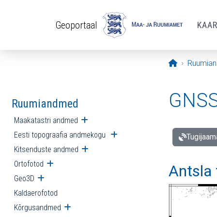
Liigu edasi põhisisu juurde
Geoportaal
KAA
Avaleht
Ruumia
GNSS 
Ruumiandmed
Maakatastri andmed
Ava alammenüü
Eesti topograafia andmekogu
Ava alammenüü
Tugijaam
Kitsenduste andmed
Ava alammenüü
Ortofotod
Ava alammenüü
Antsla
Geo3D
Ava alammenüü
Kaldaerofotod
Kõrgusandmed
Ava alammenüü