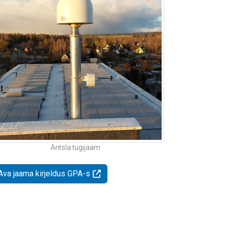
Antsla tugijaam
Ava jaama kirjeldus GPA-s