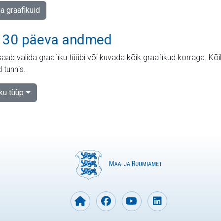
ja graafikuid
 30 päeva andmed
aab valida graafiku tüübi või kuvada kõik graafikud korraga. Kõ
 tunnis.
iku tüüp