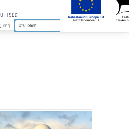
JUHISED
t
eng
Otsi