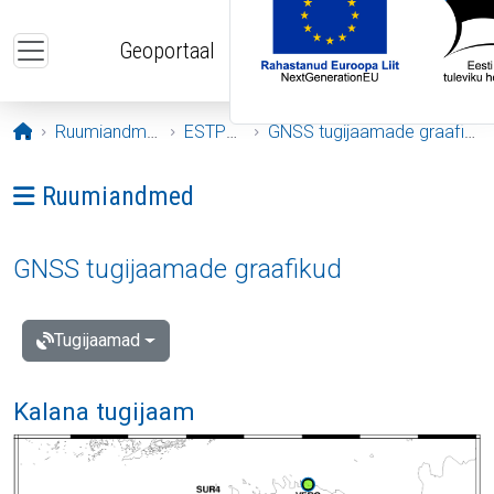
Liigu edasi põhisisu juurde
Geoportaal
Avaleht
Ruumiandmed
ESTPOS
GNSS tugijaamade graafikud
Ava menüü: Ruumiandmed
Ruumiandmed
GNSS tugijaamade graafikud
Tugijaamad
Kalana tugijaam