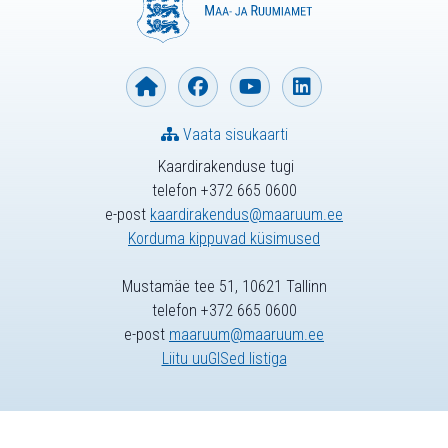
Vaata sisukaarti
Kaardirakenduse tugi
telefon +372 665 0600
e-post
kaardirakendus@maaruum.ee
Korduma kippuvad küsimused
Mustamäe tee 51, 10621 Tallinn
telefon +372 665 0600
e-post
maaruum@maaruum.ee
Liitu uuGISed listiga