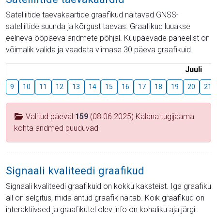
Satelliitide taevakaartide graafikud näitavad GNSS-
satelliitide suunda ja kõrgust taevas. Graafikud luuakse
eelneva ööpäeva andmete põhjal. Kuupäevade paneelist on
võimalik valida ja vaadata viimase 30 päeva graafikuid.
Juuli
9
10
11
12
13
14
15
16
17
18
19
20
21
Valitud päeval
159
(08.06.2025) Kalana tugijaama
kohta andmed puuduvad
Signaali kvaliteedi graafikud
Signaali kvaliteedi graafikuid on kokku kaksteist. Iga graafiku
all on selgitus, mida antud graafik näitab. Kõik graafikud on
interaktiivsed ja graafikutel olev info on kohaliku aja järgi.