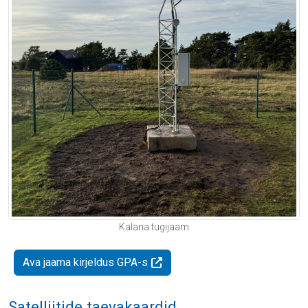
Kalana tugijaam
Ava jaama kirjeldus GPA-s
Satelliitide taevakaardid