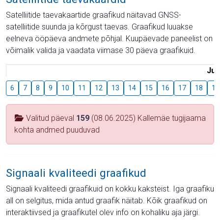
Satelliitide taevakaartide graafikud näitavad GNSS-
satelliitide suunda ja kõrgust taevas. Graafikud luuakse
eelneva ööpäeva andmete põhjal. Kuupäevade paneelist on
võimalik valida ja vaadata viimase 30 päeva graafikuid.
Juu
6
7
8
9
10
11
12
13
14
15
16
17
18
19
Valitud päeval
159
(08.06.2025) Kallemäe tugijaama
kohta andmed puuduvad
Signaali kvaliteedi graafikud
Signaali kvaliteedi graafikuid on kokku kaksteist. Iga graafiku
all on selgitus, mida antud graafik näitab. Kõik graafikud on
interaktiivsed ja graafikutel olev info on kohaliku aja järgi.