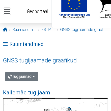
Liigu edasi põhisisu juurde
Geoportaal
Avaleht
Ruumiandmed
ESTPOS
GNSS tugijaamade graafikud
Ava menüü: Ruumiandmed
Ruumiandmed
GNSS tugijaamade graafikud
Tugijaamad
Kallemäe tugijaam