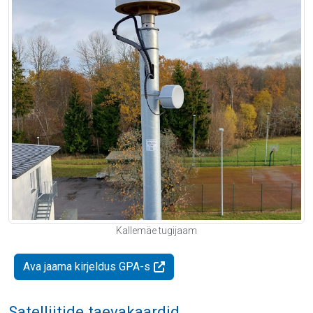
Kallemäe tugijaam
Ava jaama kirjeldus GPA-s
Satelliitide taevakaardid