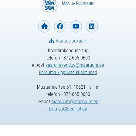
Vaata sisukaarti
Kaardirakenduse tugi
telefon +372 665 0600
e-post
kaardirakendus@maaruum.ee
Korduma kippuvad küsimused
Mustamäe tee 51, 10621 Tallinn
telefon +372 665 0600
e-post
maaruum@maaruum.ee
Liitu uuGISed listiga