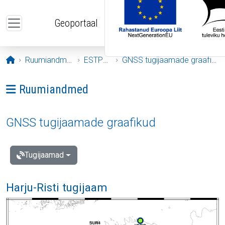
Liigu edasi põhisisu juurde
Geoportaal
Avaleht
Ruumiandmed
ESTPOS
GNSS tugijaamade graafikud
Ava menüü: Ruumiandmed
Ruumiandmed
GNSS tugijaamade graafikud
Tugijaamad
Harju-Risti tugijaam