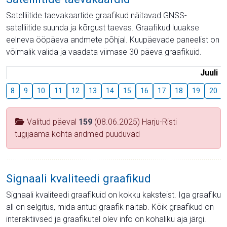
Satelliitide taevakaartide graafikud näitavad GNSS-
satelliitide suunda ja kõrgust taevas. Graafikud luuakse
eelneva ööpäeva andmete põhjal. Kuupäevade paneelist on
võimalik valida ja vaadata viimase 30 päeva graafikuid.
Juuli
8
9
10
11
12
13
14
15
16
17
18
19
20
Valitud päeval
159
(08.06.2025) Harju-Risti
tugijaama kohta andmed puuduvad
Signaali kvaliteedi graafikud
Signaali kvaliteedi graafikuid on kokku kaksteist. Iga graafiku
all on selgitus, mida antud graafik näitab. Kõik graafikud on
interaktiivsed ja graafikutel olev info on kohaliku aja järgi.