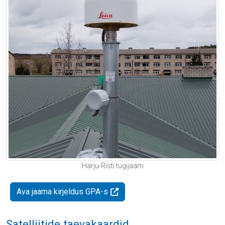
Harju-Risti tugijaam
Ava jaama kirjeldus GPA-s
Satelliitide taevakaardid