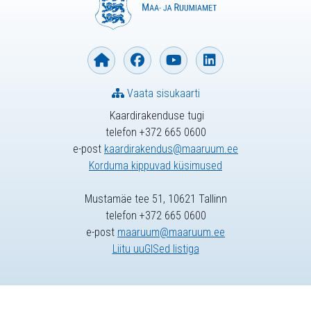
Vaata sisukaarti
Kaardirakenduse tugi
telefon +372 665 0600
e-post
kaardirakendus@maaruum.ee
Korduma kippuvad küsimused
Mustamäe tee 51, 10621 Tallinn
telefon +372 665 0600
e-post
maaruum@maaruum.ee
Liitu uuGISed listiga