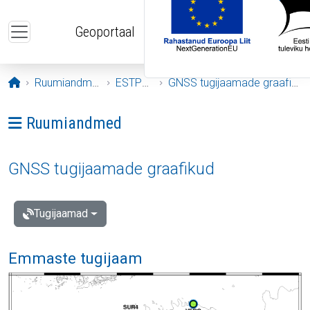
Liigu edasi põhisisu juurde
Geoportaal
Avaleht
Ruumiandmed
ESTPOS
GNSS tugijaamade graafikud
Ava menüü: Ruumiandmed
Ruumiandmed
GNSS tugijaamade graafikud
Tugijaamad
Emmaste tugijaam