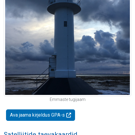
Emmaste tugijaam
Ava jaama kirjeldus GPA-s
Satelliitide taevakaardid