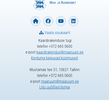
Vaata sisukaarti
Kaardirakenduse tugi
telefon +372 665 0600
e-post
kaardirakendus@maaruum.ee
Korduma kippuvad küsimused
Mustamäe tee 51, 10621 Tallinn
telefon +372 665 0600
e-post
maaruum@maaruum.ee
Liitu uuGISed listiga