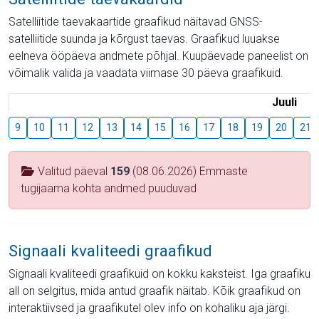
Satelliitide taevakaartide graafikud näitavad GNSS-
satelliitide suunda ja kõrgust taevas. Graafikud luuakse
eelneva ööpäeva andmete põhjal. Kuupäevade paneelist on
võimalik valida ja vaadata viimase 30 päeva graafikuid.
Juuli
9
10
11
12
13
14
15
16
17
18
19
20
21
Valitud päeval
159
(08.06.2026) Emmaste
tugijaama kohta andmed puuduvad
Signaali kvaliteedi graafikud
Signaali kvaliteedi graafikuid on kokku kaksteist. Iga graafiku
all on selgitus, mida antud graafik näitab. Kõik graafikud on
interaktiivsed ja graafikutel olev info on kohaliku aja järgi.