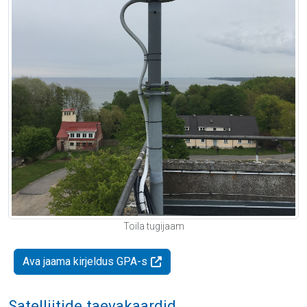
Toila tugijaam
Ava jaama kirjeldus GPA-s
Satelliitide taevakaardid