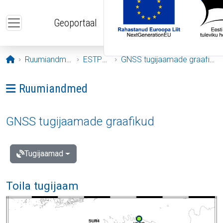
Liigu edasi põhisisu juurde
Geoportaal
Avaleht
Ruumiandmed
ESTPOS
GNSS tugijaamade graafikud
Ava menüü: Ruumiandmed
Ruumiandmed
GNSS tugijaamade graafikud
Tugijaamad
Toila tugijaam