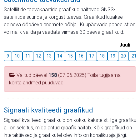
Satelliitide taevakaartide graafikud näitavad GNSS-
satelliitide suunda ja kõrgust taevas. Graafikud luuakse
eelneva ööpäeva andmete põhjal. Kuupäevade paneelist on
võimalik valida ja vaadata viimase 30 päeva graafikuid.
Juuli
9
10
11
12
13
14
15
16
17
18
19
20
21
Valitud päeval
158
(07.06.2025) Toila tugijaama
kohta andmed puuduvad
Signaali kvaliteedi graafikud
Signaali kvaliteedi graafikuid on kokku kaksteist. Iga graafiku
all on selgitus, mida antud graafik näitab. Kõik graafikud on
interaktiivsed ja graafikutel olev info on kohaliku aja järgi.