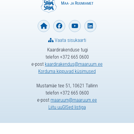
Vaata sisukaarti
Kaardirakenduse tugi
telefon +372 665 0600
e-post
kaardirakendus@maaruum.ee
Korduma kippuvad küsimused
Mustamäe tee 51, 10621 Tallinn
telefon +372 665 0600
e-post
maaruum@maaruum.ee
Liitu uuGISed listiga