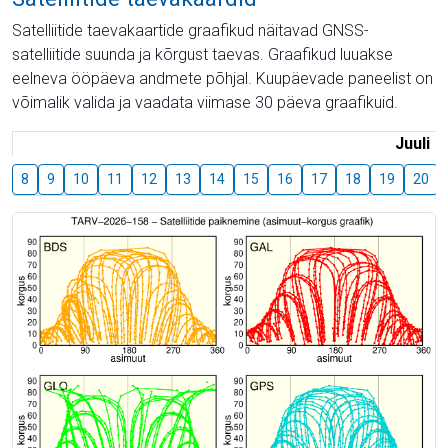
Satelliitide taevakaartide graafikud näitavad GNSS-
satelliitide suunda ja kõrgust taevas. Graafikud luuakse
eelneva ööpäeva andmete põhjal. Kuupäevade paneelist on
võimalik valida ja vaadata viimase 30 päeva graafikuid.
Juuli
8
9
10
11
12
13
14
15
16
17
18
19
20