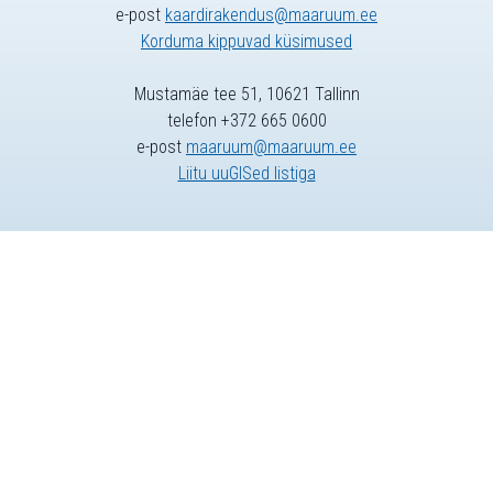
e-post
kaardirakendus@maaruum.ee
Korduma kippuvad küsimused
Mustamäe tee 51, 10621 Tallinn
telefon +372 665 0600
e-post
maaruum@maaruum.ee
Liitu uuGISed listiga