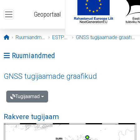
Liigu edasi põhisisu juurde
Geoportaal
Avaleht
Ruumiandmed
ESTPOS
GNSS tugijaamade graafikud
Ava menüü: Ruumiandmed
Ruumiandmed
GNSS tugijaamade graafikud
Tugijaamad
Rakvere tugijaam