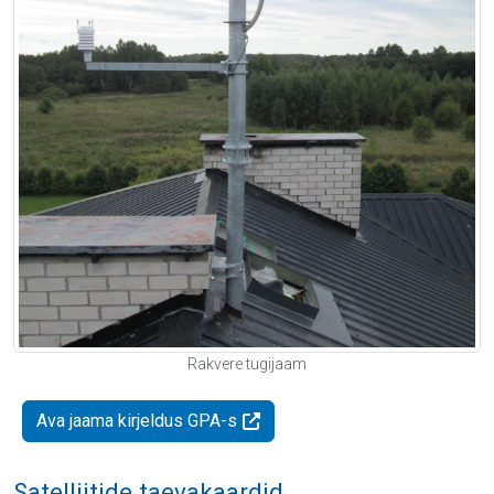
Rakvere tugijaam
Ava jaama kirjeldus GPA-s
Satelliitide taevakaardid