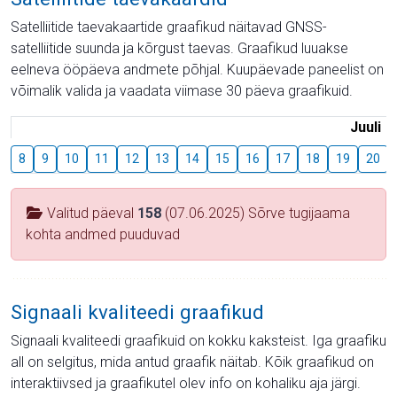
Satelliitide taevakaartide graafikud näitavad GNSS-
satelliitide suunda ja kõrgust taevas. Graafikud luuakse
eelneva ööpäeva andmete põhjal. Kuupäevade paneelist on
võimalik valida ja vaadata viimase 30 päeva graafikuid.
Juuli
8
9
10
11
12
13
14
15
16
17
18
19
20
Valitud päeval
158
(07.06.2025) Sõrve tugijaama
kohta andmed puuduvad
Signaali kvaliteedi graafikud
Signaali kvaliteedi graafikuid on kokku kaksteist. Iga graafiku
all on selgitus, mida antud graafik näitab. Kõik graafikud on
interaktiivsed ja graafikutel olev info on kohaliku aja järgi.