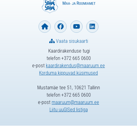
Vaata sisukaarti
Kaardirakenduse tugi
telefon +372 665 0600
e-post
kaardirakendus@maaruum.ee
Korduma kippuvad küsimused
Mustamäe tee 51, 10621 Tallinn
telefon +372 665 0600
e-post
maaruum@maaruum.ee
Liitu uuGISed listiga