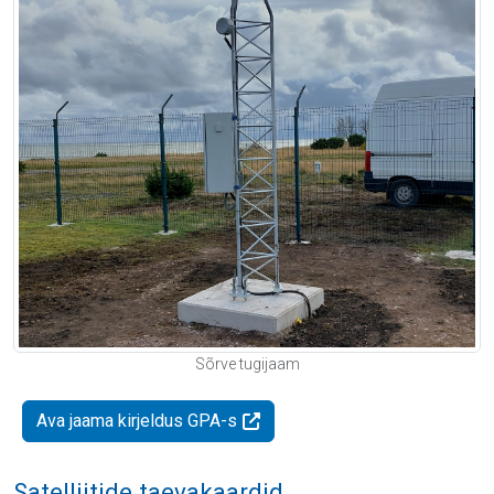
Sõrve tugijaam
Ava jaama kirjeldus GPA-s
Satelliitide taevakaardid