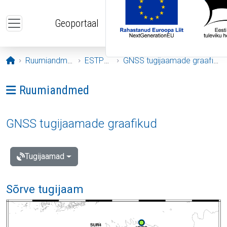
Liigu edasi põhisisu juurde
Geoportaal
Avaleht
Ruumiandmed
ESTPOS
GNSS tugijaamade graafikud
Ava menüü: Ruumiandmed
Ruumiandmed
GNSS tugijaamade graafikud
Tugijaamad
Sõrve tugijaam