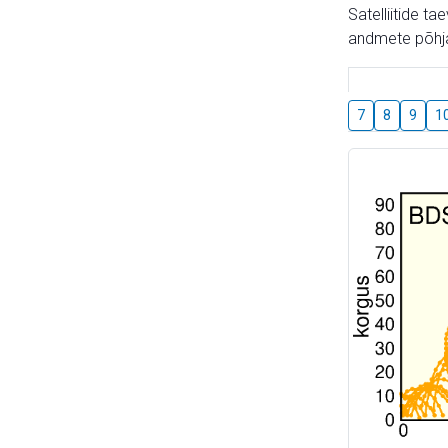
Satelliitide t
andmete põhja
7
8
9
1