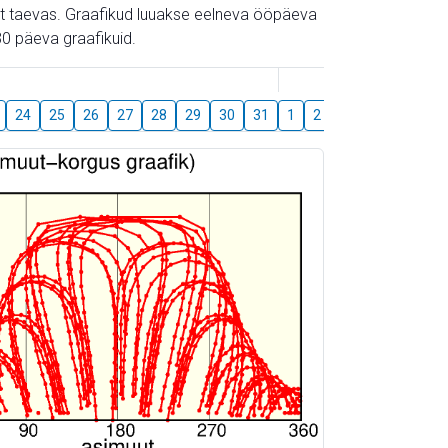
gust taevas. Graafikud luuakse eelneva ööpäeva
0 päeva graafikuid.
August
24
25
26
27
28
29
30
31
1
2
3
4
5
6