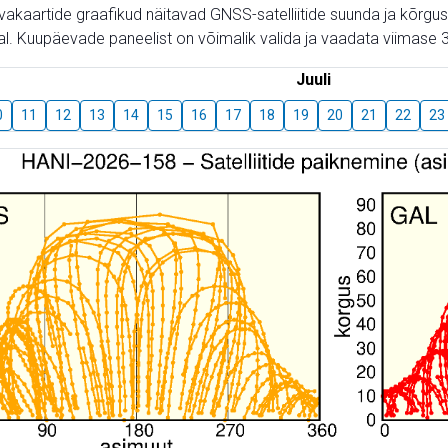
aevakaartide graafikud näitavad GNSS-satelliitide suunda ja kõr
l. Kuupäevade paneelist on võimalik valida ja vaadata viimase 3
Juuli
0
11
12
13
14
15
16
17
18
19
20
21
22
23