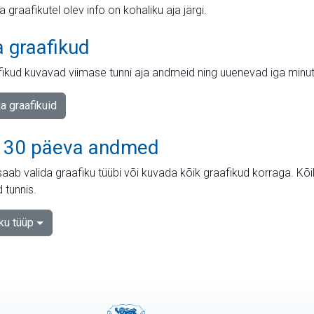
ja graafikutel olev info on kohaliku aja järgi.
a graafikud
fikud kuvavad viimase tunni aja andmeid ning uuenevad iga minut
ja graafikuid
 30 päeva andmed
aab valida graafiku tüübi või kuvada kõik graafikud korraga. Kõ
 tunnis.
iku tüüp