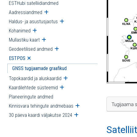
ESTHubi satelliidiandmed
Aadressiandmed
Ava alammenüü
Haldus- ja asustusjaotus
Ava alammenüü
Kohanimed
Ava alammenüü
Mullastiku kaart
Ava alammenüü
Geodeetilised andmed
Ava alammenüü
ESTPOS
Ava alammenüü
GNSS tugijaamade graafikud
Topokaardid ja aluskaardid
Ava alammenüü
Kaardilehtede süsteemid
Ava alammenüü
Planeeringute andmed
Tugijaama s
Kinnisvara tehingute andmebaas
Ava alammenüü
30 päeva kaardi väljakutse 2024
Ava alammenüü
Satelli