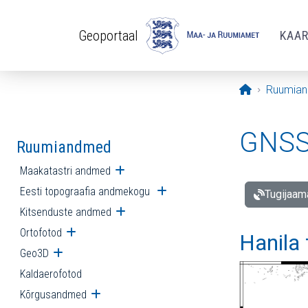
Liigu edasi põhisisu juurde
Geoportaal
KAA
Avaleht
Ruumia
GNSS 
Ruumiandmed
Maakatastri andmed
Ava alammenüü
Eesti topograafia andmekogu
Ava alammenüü
Tugijaam
Kitsenduste andmed
Ava alammenüü
Ortofotod
Ava alammenüü
Hanila
Geo3D
Ava alammenüü
Kaldaerofotod
Kõrgusandmed
Ava alammenüü