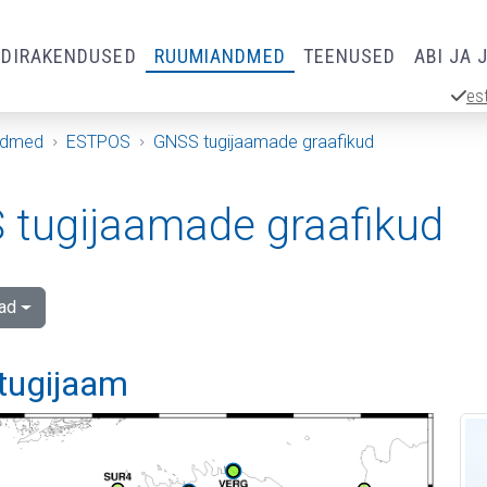
RDIRAKENDUSED
RUUMIANDMED
TEENUSED
ABI JA 
es
ndmed
ESTPOS
GNSS tugijaamade graafikud
tugijaamade graafikud
ad
 tugijaam