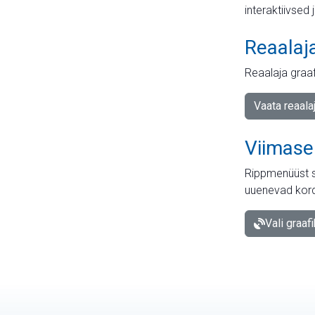
interaktiivsed 
Reaalaj
Reaalaja graa
Vaata reaala
Viimase
Rippmenüüst s
uuenevad kord
Vali graaf