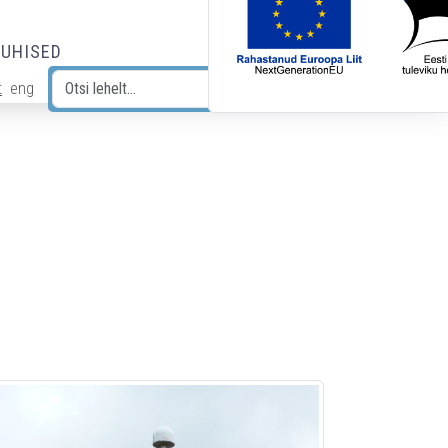
JUHISED
t
eng
Otsi