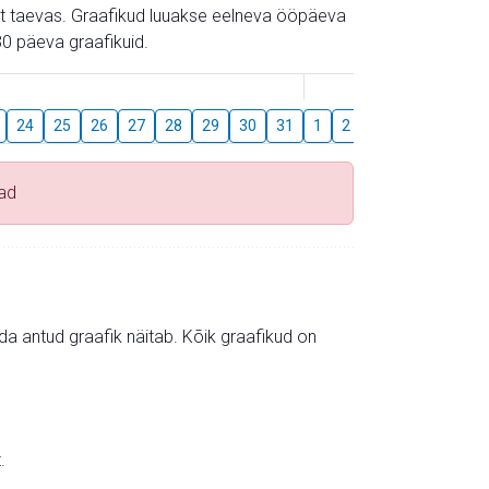
gust taevas. Graafikud luuakse eelneva ööpäeva
0 päeva graafikuid.
August
24
25
26
27
28
29
30
31
1
2
3
4
5
6
ad
mida antud graafik näitab. Kõik graafikud on
.