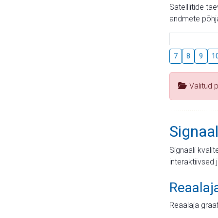
Satelliitide t
andmete põhja
7
8
9
1
Valitud 
Signaal
Signaali kvali
interaktiivsed 
Reaalaj
Reaalaja graa