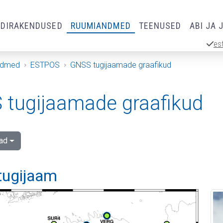
RDIRAKENDUSED
RUUMIANDMED
TEENUSED
ABI JA 
es
ndmed
ESTPOS
GNSS tugijaamade graafikud
tugijaamade graafikud
ad
 tugijaam