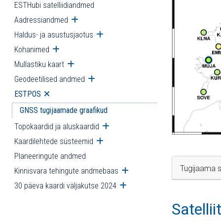
ESTHubi satelliidiandmed
Aadressiandmed
Ava alammenüü
Haldus- ja asustusjaotus
Ava alammenüü
Kohanimed
Ava alammenüü
Mullastiku kaart
Ava alammenüü
Geodeetilised andmed
Ava alammenüü
ESTPOS
Ava alammenüü
GNSS tugijaamade graafikud
Topokaardid ja aluskaardid
Ava alammenüü
Kaardilehtede süsteemid
Ava alammenüü
Planeeringute andmed
Tugijaama s
Kinnisvara tehingute andmebaas
Ava alammenüü
30 päeva kaardi väljakutse 2024
Ava alammenüü
Satelli