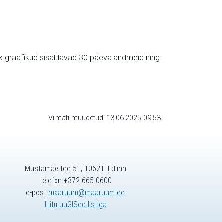
ik graafikud sisaldavad 30 päeva andmeid ning
Viimati muudetud: 13.06.2025 09:53
Mustamäe tee 51, 10621 Tallinn
telefon +372 665 0600
e-post
maaruum@maaruum.ee
Liitu uuGISed listiga