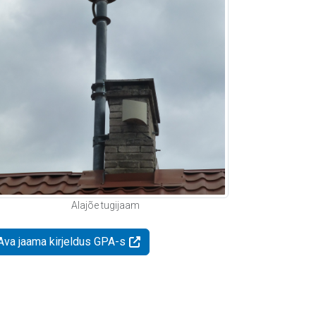
Alajõe tugijaam
Ava jaama kirjeldus GPA-s