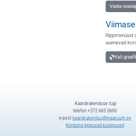
Vaata reaala
Viimase
Rippmenüüst s
uuenevad kord
Vali graaf
Kaardirakenduse tugi
telefon +372 665 0600
e-post
kaardirakendus@maaruum.ee
Korduma kippuvad küsimused