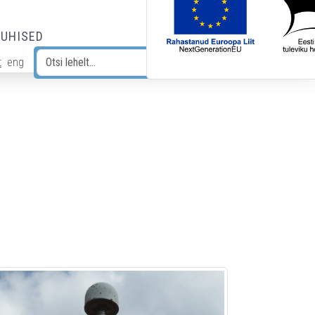
JUHISED
t
eng
Otsi