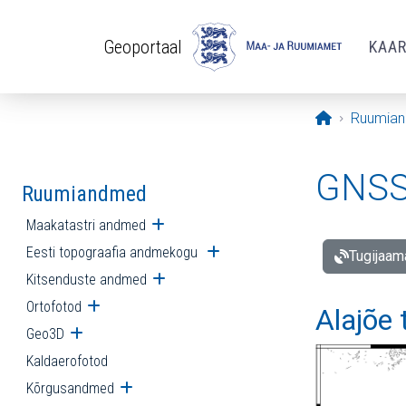
Liigu edasi põhisisu juurde
Geoportaal
KAA
Avaleht
Ruumia
GNSS 
Ruumiandmed
Maakatastri andmed
Ava alammenüü
Eesti topograafia andmekogu
Ava alammenüü
Tugijaam
Kitsenduste andmed
Ava alammenüü
Ortofotod
Ava alammenüü
Alajõe
Geo3D
Ava alammenüü
Kaldaerofotod
Kõrgusandmed
Ava alammenüü