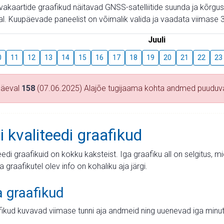
aevakaartide graafikud näitavad GNSS-satelliitide suunda ja kõr
l. Kuupäevade paneelist on võimalik valida ja vaadata viimase 3
Juuli
0
11
12
13
14
15
16
17
18
19
20
21
22
23
päeval
158
(07.06.2025) Alajõe tugijaama kohta andmed puuduv
i kvaliteedi graafikud
teedi graafikuid on kokku kaksteist. Iga graafiku all on selgitus, 
ja graafikutel olev info on kohaliku aja järgi.
a graafikud
fikud kuvavad viimase tunni aja andmeid ning uuenevad iga minut