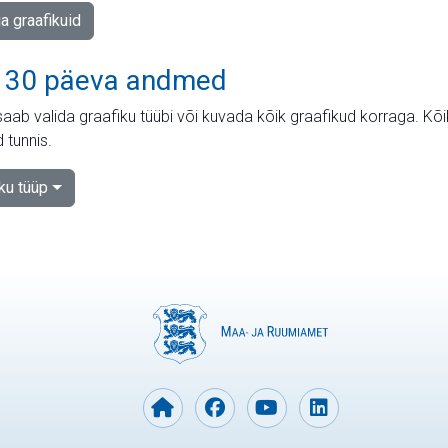
ja graafikuid
 30 päeva andmed
aab valida graafiku tüübi või kuvada kõik graafikud korraga. Kõ
 tunnis.
iku tüüp