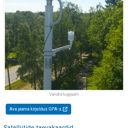
Vändra tugijaam
Ava jaama kirjeldus GPA-s
Satelliitide taevakaardid