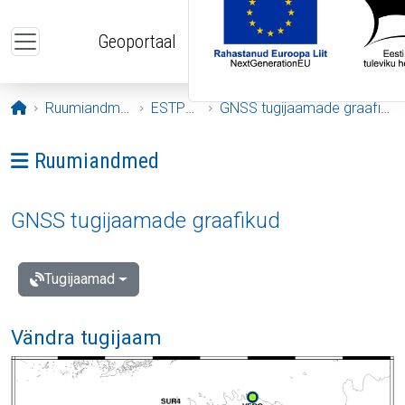
Liigu edasi põhisisu juurde
Geoportaal
Avaleht
Ruumiandmed
ESTPOS
GNSS tugijaamade graafikud
Ava menüü: Ruumiandmed
Ruumiandmed
GNSS tugijaamade graafikud
Tugijaamad
Vändra tugijaam