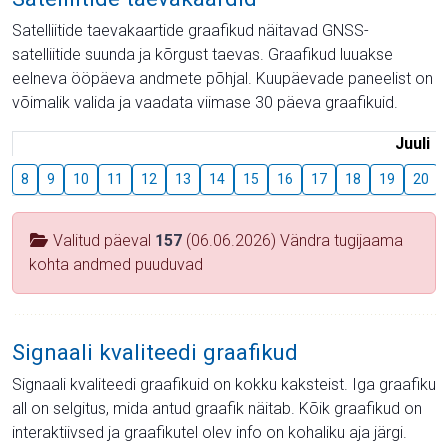
Satelliitide taevakaartide graafikud näitavad GNSS-
satelliitide suunda ja kõrgust taevas. Graafikud luuakse
eelneva ööpäeva andmete põhjal. Kuupäevade paneelist on
võimalik valida ja vaadata viimase 30 päeva graafikuid.
Juuli
8
9
10
11
12
13
14
15
16
17
18
19
20
Valitud päeval
157
(06.06.2026) Vändra tugijaama
kohta andmed puuduvad
Signaali kvaliteedi graafikud
Signaali kvaliteedi graafikuid on kokku kaksteist. Iga graafiku
all on selgitus, mida antud graafik näitab. Kõik graafikud on
interaktiivsed ja graafikutel olev info on kohaliku aja järgi.