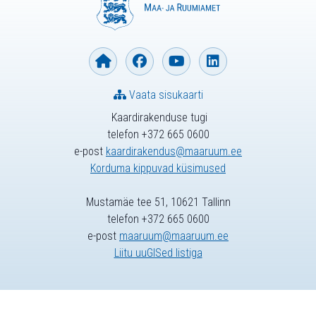
Vaata sisukaarti
Kaardirakenduse tugi
telefon +372 665 0600
e-post
kaardirakendus@maaruum.ee
Korduma kippuvad küsimused
Mustamäe tee 51, 10621 Tallinn
telefon +372 665 0600
e-post
maaruum@maaruum.ee
Liitu uuGISed listiga