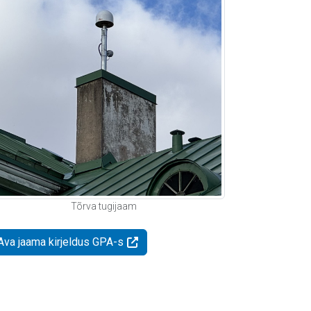
Tõrva tugijaam
Ava jaama kirjeldus GPA-s