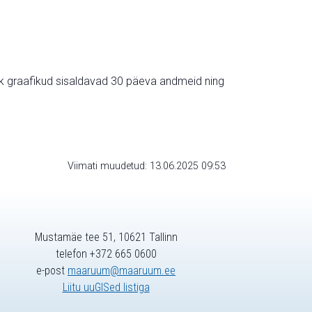
ik graafikud sisaldavad 30 päeva andmeid ning
Viimati muudetud: 13.06.2025 09:53
Mustamäe tee 51, 10621 Tallinn
telefon +372 665 0600
e-post
maaruum@maaruum.ee
Liitu uuGISed listiga