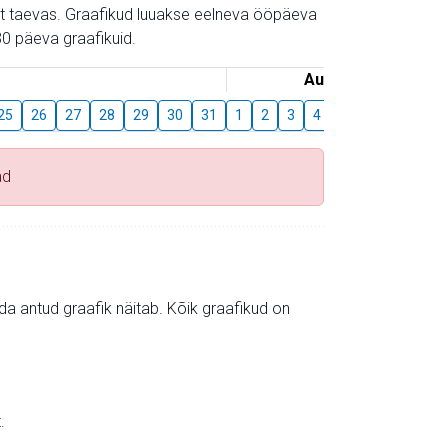
gust taevas. Graafikud luuakse eelneva ööpäeva
0 päeva graafikuid.
August
25
26
27
28
29
30
31
1
2
3
4
5
6
7
8
ad
mida antud graafik näitab. Kõik graafikud on
.