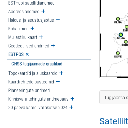
ESTHubi satelliidiandmed
Aadressiandmed
Ava alammenüü
Haldus- ja asustusjaotus
Ava alammenüü
Kohanimed
Ava alammenüü
Mullastiku kaart
Ava alammenüü
Geodeetilised andmed
Ava alammenüü
ESTPOS
Ava alammenüü
GNSS tugijaamade graafikud
Topokaardid ja aluskaardid
Ava alammenüü
Kaardilehtede süsteemid
Ava alammenüü
Planeeringute andmed
Tugijaama s
Kinnisvara tehingute andmebaas
Ava alammenüü
30 päeva kaardi väljakutse 2024
Ava alammenüü
Satelli