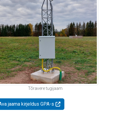
Tõravere tugijaam
Ava jaama kirjeldus GPA-s