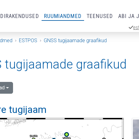
RDIRAKENDUSED
RUUMIANDMED
TEENUSED
ABI JA 
es
ndmed
ESTPOS
GNSS tugijaamade graafikud
tugijaamade graafikud
ad
re tugijaam