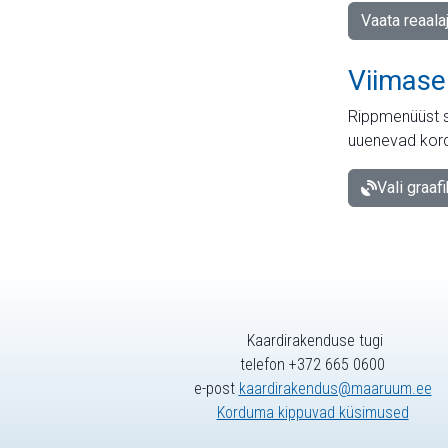
Vaata reaala
Viimase
Rippmenüüst s
uuenevad kord
Vali graaf
Kaardirakenduse tugi
telefon +372 665 0600
e-post
kaardirakendus@maaruum.ee
Korduma kippuvad küsimused