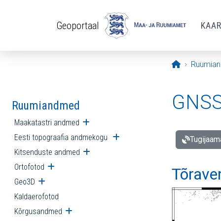
Liigu edasi põhisisu juurde
Geoportaal
KAA
Avaleht
Ruumia
GNSS 
Ruumiandmed
Maakatastri andmed
Ava alammenüü
Eesti topograafia andmekogu
Ava alammenüü
Tugijaam
Kitsenduste andmed
Ava alammenüü
Ortofotod
Ava alammenüü
Tõrave
Geo3D
Ava alammenüü
Kaldaerofotod
Kõrgusandmed
Ava alammenüü