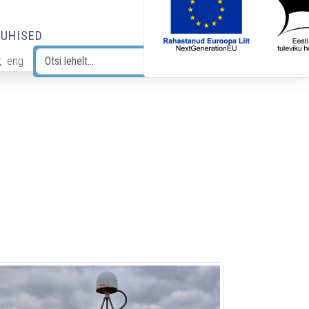
JUHISED
t
eng
Otsi