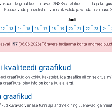
aevakaartide graafikud näitavad GNSS-satelliitide suunda ja kõr
l. Kuupäevade paneelist on võimalik valida ja vaadata viimase 3
Juuli
12
13
14
15
16
17
18
19
20
21
22
23
24
päeval
157
(06.06.2026) Tõravere tugijaama kohta andmed puu
i kvaliteedi graafikud
teedi graafikuid on kokku kaksteist. Iga graafiku all on selgitus, 
ja graafikutel olev info on kohaliku aja järgi.
a graafikud
fikud kuvavad viimase tunni aja andmeid ning uuenevad iga minut