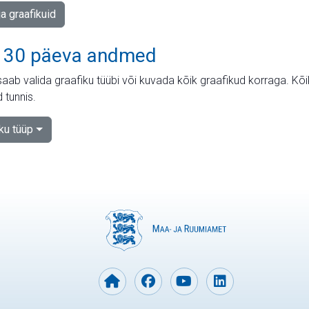
ja graafikuid
 30 päeva andmed
aab valida graafiku tüübi või kuvada kõik graafikud korraga. Kõ
 tunnis.
iku tüüp