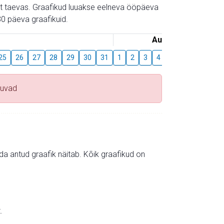
gust taevas. Graafikud luuakse eelneva ööpäeva
0 päeva graafikuid.
August
25
26
27
28
29
30
31
1
2
3
4
5
6
7
8
duvad
mida antud graafik näitab. Kõik graafikud on
.