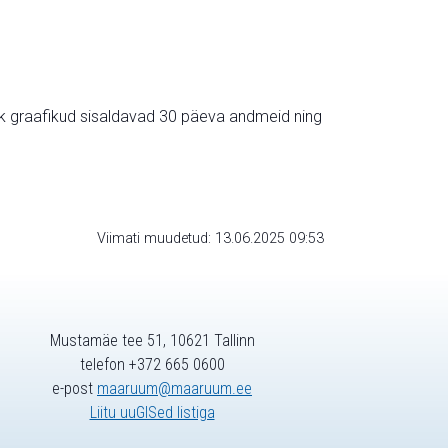
ik graafikud sisaldavad 30 päeva andmeid ning
Viimati muudetud: 13.06.2025 09:53
Mustamäe tee 51, 10621 Tallinn
telefon +372 665 0600
e-post
maaruum@maaruum.ee
Liitu uuGISed listiga