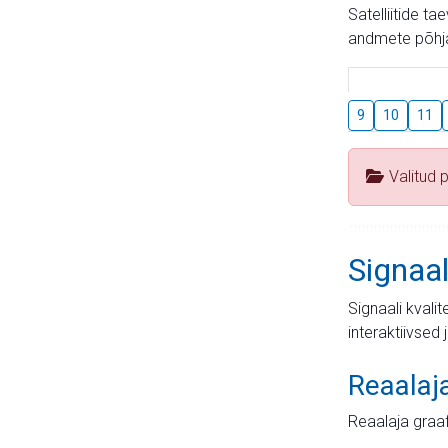
Satelliitide t
andmete põhja
9
10
11
Valitud 
Signaal
Signaali kvali
interaktiivsed 
Reaalaj
Reaalaja graa