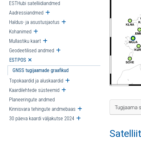
ESTHubi satelliidiandmed
Aadressiandmed
Ava alammenüü
Haldus- ja asustusjaotus
Ava alammenüü
Kohanimed
Ava alammenüü
Mullastiku kaart
Ava alammenüü
Geodeetilised andmed
Ava alammenüü
ESTPOS
Ava alammenüü
GNSS tugijaamade graafikud
Topokaardid ja aluskaardid
Ava alammenüü
Kaardilehtede süsteemid
Ava alammenüü
Planeeringute andmed
Tugijaama s
Kinnisvara tehingute andmebaas
Ava alammenüü
30 päeva kaardi väljakutse 2024
Ava alammenüü
Satelli