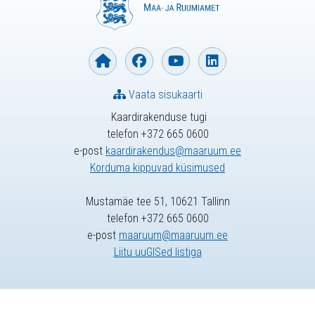
Vaata sisukaarti
Kaardirakenduse tugi
telefon +372 665 0600
e-post
kaardirakendus@maaruum.ee
Korduma kippuvad küsimused
Mustamäe tee 51, 10621 Tallinn
telefon +372 665 0600
e-post
maaruum@maaruum.ee
Liitu uuGISed listiga