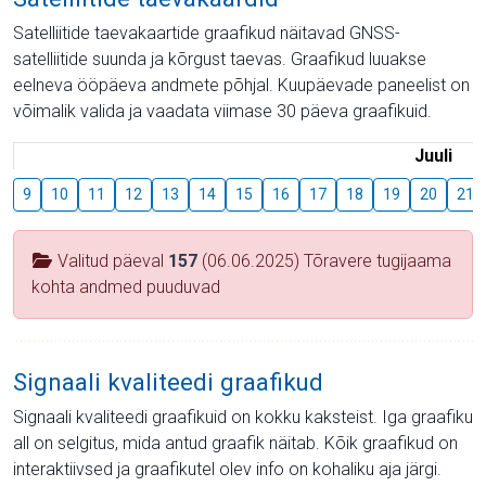
Satelliitide taevakaartide graafikud näitavad GNSS-
satelliitide suunda ja kõrgust taevas. Graafikud luuakse
eelneva ööpäeva andmete põhjal. Kuupäevade paneelist on
võimalik valida ja vaadata viimase 30 päeva graafikuid.
Juuli
9
10
11
12
13
14
15
16
17
18
19
20
21
Valitud päeval
157
(06.06.2025) Tõravere tugijaama
kohta andmed puuduvad
Signaali kvaliteedi graafikud
Signaali kvaliteedi graafikuid on kokku kaksteist. Iga graafiku
all on selgitus, mida antud graafik näitab. Kõik graafikud on
interaktiivsed ja graafikutel olev info on kohaliku aja järgi.