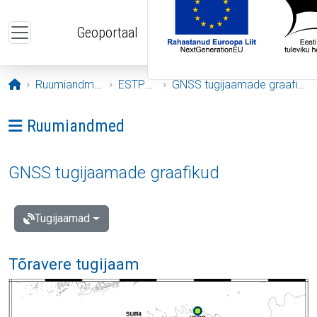
Liigu edasi põhisisu juurde
Geoportaal
Avaleht
Ruumiandmed
ESTPOS
GNSS tugijaamade graafikud
Ava menüü: Ruumiandmed
Ruumiandmed
GNSS tugijaamade graafikud
Tugijaamad
Tõravere tugijaam