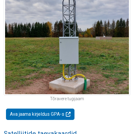
Tõravere tugijaam
Ava jaama kirjeldus GPA-s
Satelliitide taevakaardid