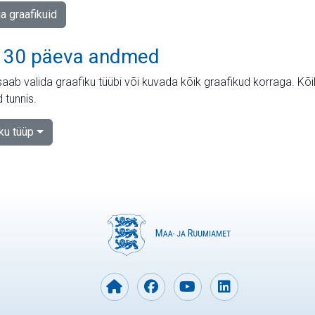
ja graafikuid
 30 päeva andmed
aab valida graafiku tüübi või kuvada kõik graafikud korraga. Kõ
 tunnis.
iku tüüp