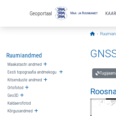
Liigu edasi põhisisu juurde
Geoportaal
KAA
Avaleht
Ruumia
GNSS 
Ruumiandmed
Maakatastri andmed
Ava alammenüü
Eesti topograafia andmekogu
Ava alammenüü
Tugijaam
Kitsenduste andmed
Ava alammenüü
Ortofotod
Ava alammenüü
Roosna
Geo3D
Ava alammenüü
Kaldaerofotod
Kõrgusandmed
Ava alammenüü