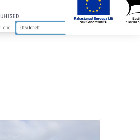
JUHISED
t
eng
Otsi