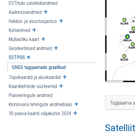
ESTHubi satelliidiandmed
Aadressiandmed
Ava alammenüü
Haldus- ja asustusjaotus
Ava alammenüü
Kohanimed
Ava alammenüü
Mullastiku kaart
Ava alammenüü
Geodeetilised andmed
Ava alammenüü
ESTPOS
Ava alammenüü
GNSS tugijaamade graafikud
Topokaardid ja aluskaardid
Ava alammenüü
Kaardilehtede süsteemid
Ava alammenüü
Planeeringute andmed
Tugijaama s
Kinnisvara tehingute andmebaas
Ava alammenüü
30 päeva kaardi väljakutse 2024
Ava alammenüü
Satelli