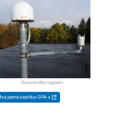
Roosna-Alliku tugijaam
Ava jaama kirjeldus GPA-s