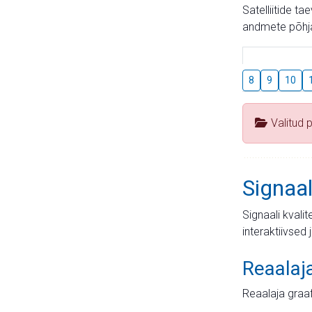
Satelliitide t
andmete põhja
8
9
10
Valitud 
Signaal
Signaali kvali
interaktiivsed 
Reaalaj
Reaalaja graa