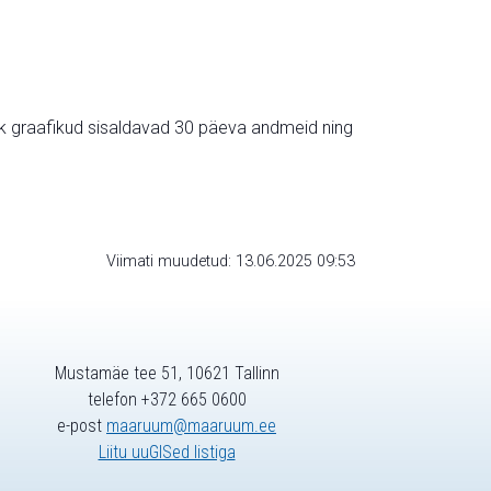
ik graafikud sisaldavad 30 päeva andmeid ning
Viimati muudetud: 13.06.2025 09:53
Mustamäe tee 51, 10621 Tallinn
telefon +372 665 0600
e-post
maaruum@maaruum.ee
Liitu uuGISed listiga