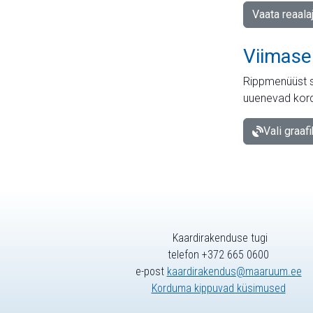
Vaata reaala
Viimase
Rippmenüüst s
uuenevad kord
Vali graaf
Kaardirakenduse tugi
telefon +372 665 0600
e-post
kaardirakendus@maaruum.ee
Korduma kippuvad küsimused