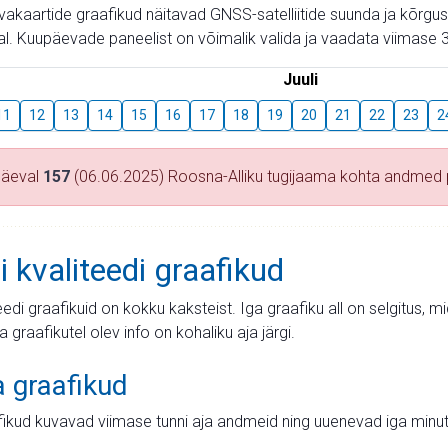
aevakaartide graafikud näitavad GNSS-satelliitide suunda ja kõr
l. Kuupäevade paneelist on võimalik valida ja vaadata viimase 3
Juuli
11
12
13
14
15
16
17
18
19
20
21
22
23
2
päeval
157
(06.06.2025) Roosna-Alliku tugijaama kohta andmed
i kvaliteedi graafikud
teedi graafikuid on kokku kaksteist. Iga graafiku all on selgitus, 
ja graafikutel olev info on kohaliku aja järgi.
a graafikud
fikud kuvavad viimase tunni aja andmeid ning uuenevad iga minut