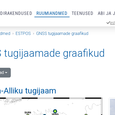
RDIRAKENDUSED
RUUMIANDMED
TEENUSED
ABI JA 
es
ndmed
ESTPOS
GNSS tugijaamade graafikud
tugijaamade graafikud
ad
-Alliku tugijaam