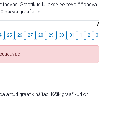
gust taevas. Graafikud luuakse eelneva ööpäeva
0 päeva graafikuid.
August
4
25
26
27
28
29
30
31
1
2
3
4
5
6
7
 puuduvad
mida antud graafik näitab. Kõik graafikud on
.