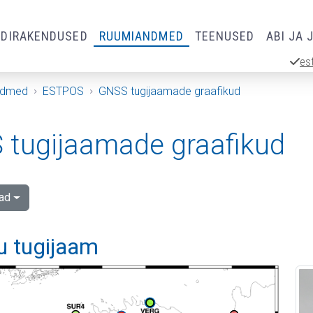
RDIRAKENDUSED
RUUMIANDMED
TEENUSED
ABI JA 
es
ndmed
ESTPOS
GNSS tugijaamade graafikud
tugijaamade graafikud
ad
u tugijaam