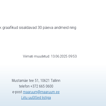
ik graafikud sisaldavad 30 päeva andmeid ning
Viimati muudetud: 13.06.2025 09:53
Mustamäe tee 51, 10621 Tallinn
telefon +372 665 0600
e-post
maaruum@maaruum.ee
Liitu uuGISed listiga