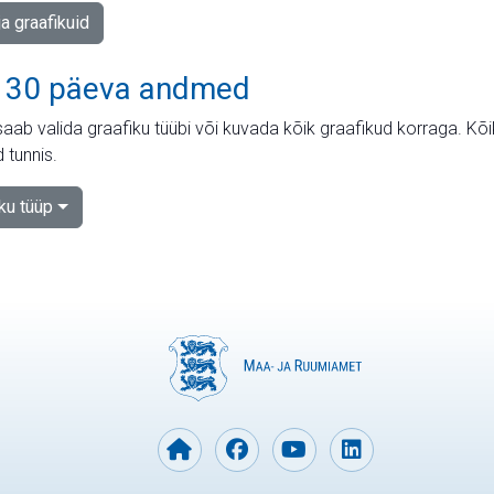
ja graafikuid
 30 päeva andmed
aab valida graafiku tüübi või kuvada kõik graafikud korraga. Kõ
 tunnis.
iku tüüp