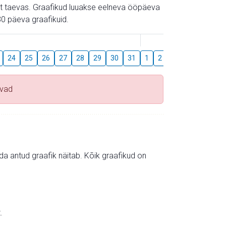
gust taevas. Graafikud luuakse eelneva ööpäeva
0 päeva graafikuid.
August
24
25
26
27
28
29
30
31
1
2
3
4
5
6
uvad
mida antud graafik näitab. Kõik graafikud on
.