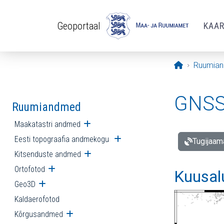
Liigu edasi põhisisu juurde
Geoportaal
KAA
Avaleht
Ruumia
GNSS 
Ruumiandmed
Maakatastri andmed
Ava alammenüü
Eesti topograafia andmekogu
Ava alammenüü
Tugijaam
Kitsenduste andmed
Ava alammenüü
Ortofotod
Ava alammenüü
Kuusal
Geo3D
Ava alammenüü
Kaldaerofotod
Kõrgusandmed
Ava alammenüü