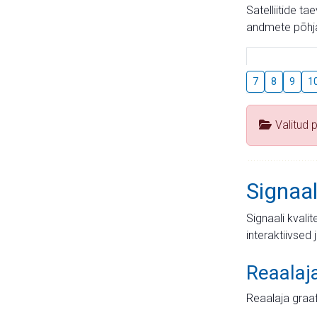
Satelliitide t
andmete põhja
7
8
9
1
Valitud 
Signaal
Signaali kvali
interaktiivsed 
Reaalaj
Reaalaja graa