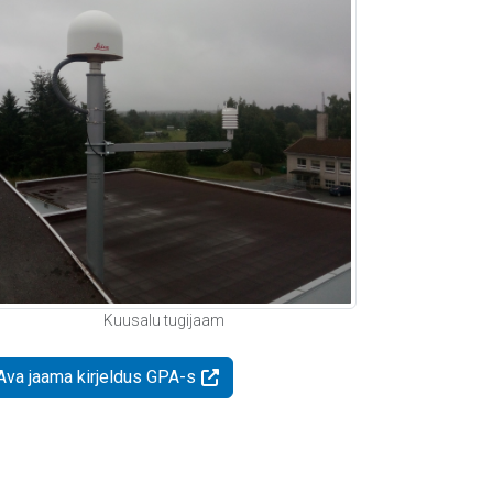
Kuusalu tugijaam
Ava jaama kirjeldus GPA-s