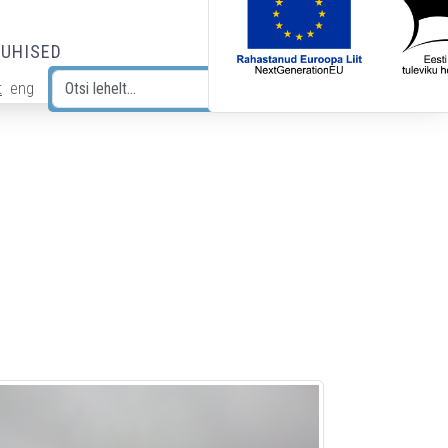
JUHISED
t
eng
Otsi