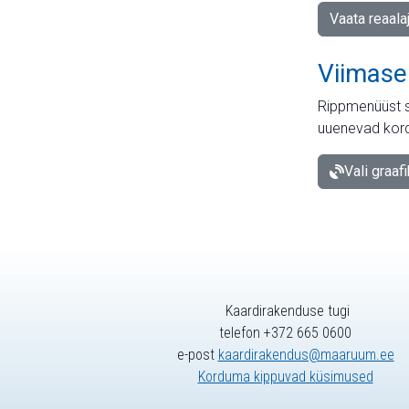
Vaata reaala
Viimase
Rippmenüüst s
uuenevad kord
Vali graaf
Kaardirakenduse tugi
telefon +372 665 0600
e-post
kaardirakendus@maaruum.ee
Korduma kippuvad küsimused