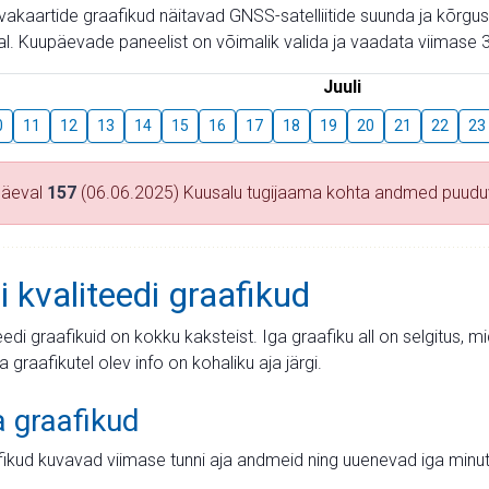
aevakaartide graafikud näitavad GNSS-satelliitide suunda ja kõr
l. Kuupäevade paneelist on võimalik valida ja vaadata viimase 3
Juuli
0
11
12
13
14
15
16
17
18
19
20
21
22
23
päeval
157
(06.06.2025) Kuusalu tugijaama kohta andmed puud
i kvaliteedi graafikud
teedi graafikuid on kokku kaksteist. Iga graafiku all on selgitus, 
ja graafikutel olev info on kohaliku aja järgi.
a graafikud
fikud kuvavad viimase tunni aja andmeid ning uuenevad iga minut