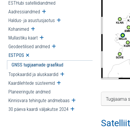
ESTHubi satelliidiandmed
Aadressiandmed
Ava alammenüü
Haldus- ja asustusjaotus
Ava alammenüü
Kohanimed
Ava alammenüü
Mullastiku kaart
Ava alammenüü
Geodeetilised andmed
Ava alammenüü
ESTPOS
Ava alammenüü
GNSS tugijaamade graafikud
Topokaardid ja aluskaardid
Ava alammenüü
Kaardilehtede süsteemid
Ava alammenüü
Planeeringute andmed
Tugijaama s
Kinnisvara tehingute andmebaas
Ava alammenüü
30 päeva kaardi väljakutse 2024
Ava alammenüü
Satelli