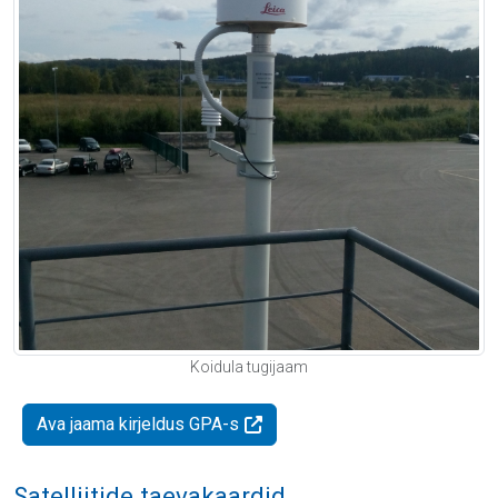
Koidula tugijaam
Ava jaama kirjeldus GPA-s
Satelliitide taevakaardid