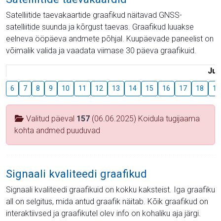
Satelliitide taevakaartide graafikud näitavad GNSS-
satelliitide suunda ja kõrgust taevas. Graafikud luuakse
eelneva ööpäeva andmete põhjal. Kuupäevade paneelist on
võimalik valida ja vaadata viimase 30 päeva graafikuid.
Juu
6
7
8
9
10
11
12
13
14
15
16
17
18
19
Valitud päeval
157
(06.06.2025) Koidula tugijaama
kohta andmed puuduvad
Signaali kvaliteedi graafikud
Signaali kvaliteedi graafikuid on kokku kaksteist. Iga graafiku
all on selgitus, mida antud graafik näitab. Kõik graafikud on
interaktiivsed ja graafikutel olev info on kohaliku aja järgi.