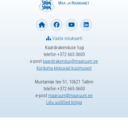
Vaata sisukaarti
Kaardirakenduse tugi
telefon +372 665 0600
e-post
kaardirakendus@maaruum.ee
Korduma kippuvad küsimused
Mustamäe tee 51, 10621 Tallinn
telefon +372 665 0600
e-post
maaruum@maaruum.ee
Liitu uuGISed listiga