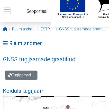
Liigu edasi põhisisu juurde
Geoportaal
Avaleht
Ruumiandmed
ESTPOS
GNSS tugijaamade graafikud
Ava menüü: Ruumiandmed
Ruumiandmed
GNSS tugijaamade graafikud
Tugijaamad
Koidula tugijaam