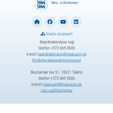
Vaata sisukaarti
Kaardirakenduse tugi
telefon +372 665 0600
e-post
kaardirakendus@maaruum.ee
Korduma kippuvad küsimused
Mustamäe tee 51, 10621 Tallinn
telefon +372 665 0600
e-post
maaruum@maaruum.ee
Liitu uuGISed listiga