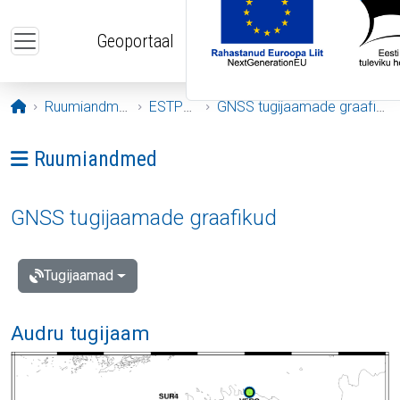
Liigu edasi põhisisu juurde
Geoportaal
Avaleht
Ruumiandmed
ESTPOS
GNSS tugijaamade graafikud
Ava menüü: Ruumiandmed
Ruumiandmed
GNSS tugijaamade graafikud
Tugijaamad
Audru tugijaam