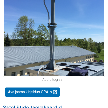
Audru tugijaam
Ava jaama kirjeldus GPA-s
Satelliitide taevakaardid