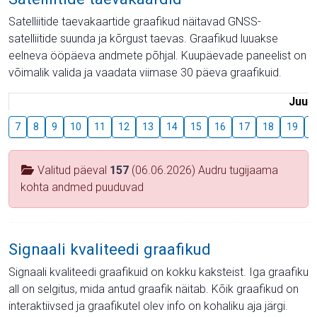
Satelliitide taevakaartide graafikud näitavad GNSS-
satelliitide suunda ja kõrgust taevas. Graafikud luuakse
eelneva ööpäeva andmete põhjal. Kuupäevade paneelist on
võimalik valida ja vaadata viimase 30 päeva graafikuid.
Juuli
7
8
9
10
11
12
13
14
15
16
17
18
19
2
Valitud päeval
157
(06.06.2026) Audru tugijaama
kohta andmed puuduvad
Signaali kvaliteedi graafikud
Signaali kvaliteedi graafikuid on kokku kaksteist. Iga graafiku
all on selgitus, mida antud graafik näitab. Kõik graafikud on
interaktiivsed ja graafikutel olev info on kohaliku aja järgi.