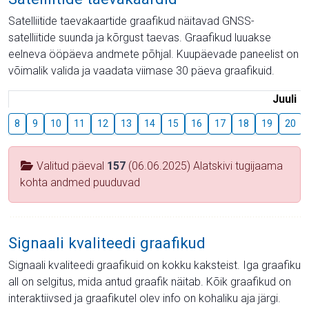
Satelliitide taevakaartide graafikud näitavad GNSS-
satelliitide suunda ja kõrgust taevas. Graafikud luuakse
eelneva ööpäeva andmete põhjal. Kuupäevade paneelist on
võimalik valida ja vaadata viimase 30 päeva graafikuid.
Juuli
8
9
10
11
12
13
14
15
16
17
18
19
20
Valitud päeval
157
(06.06.2025) Alatskivi tugijaama
kohta andmed puuduvad
Signaali kvaliteedi graafikud
Signaali kvaliteedi graafikuid on kokku kaksteist. Iga graafiku
all on selgitus, mida antud graafik näitab. Kõik graafikud on
interaktiivsed ja graafikutel olev info on kohaliku aja järgi.