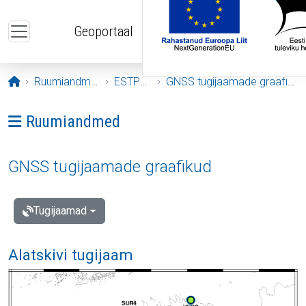
Liigu edasi põhisisu juurde
Geoportaal
Avaleht
Ruumiandmed
ESTPOS
GNSS tugijaamade graafikud
Ava menüü: Ruumiandmed
Ruumiandmed
GNSS tugijaamade graafikud
Tugijaamad
Alatskivi tugijaam