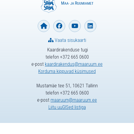
Vaata sisukaarti
Kaardirakenduse tugi
telefon +372 665 0600
e-post
kaardirakendus@maaruum.ee
Korduma kippuvad küsimused
Mustamäe tee 51, 10621 Tallinn
telefon +372 665 0600
e-post
maaruum@maaruum.ee
Liitu uuGISed listiga