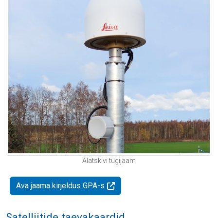
Alatskivi tugijaam
Ava jaama kirjeldus GPA-s
Satelliitide taevakaardid