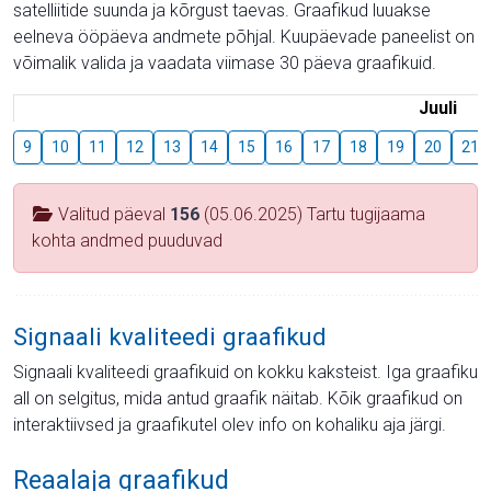
satelliitide suunda ja kõrgust taevas. Graafikud luuakse
eelneva ööpäeva andmete põhjal. Kuupäevade paneelist on
võimalik valida ja vaadata viimase 30 päeva graafikuid.
Juuli
9
10
11
12
13
14
15
16
17
18
19
20
21
Valitud päeval
156
(05.06.2025) Tartu tugijaama
kohta andmed puuduvad
Signaali kvaliteedi graafikud
Signaali kvaliteedi graafikuid on kokku kaksteist. Iga graafiku
all on selgitus, mida antud graafik näitab. Kõik graafikud on
interaktiivsed ja graafikutel olev info on kohaliku aja järgi.
Reaalaja graafikud