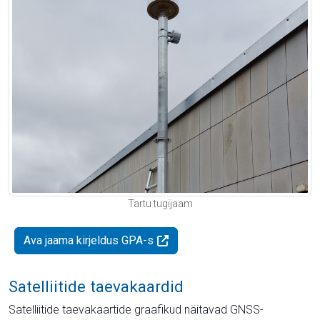
Tartu tugijaam
Ava jaama kirjeldus GPA-s
Satelliitide taevakaardid
Satelliitide taevakaartide graafikud näitavad GNSS-