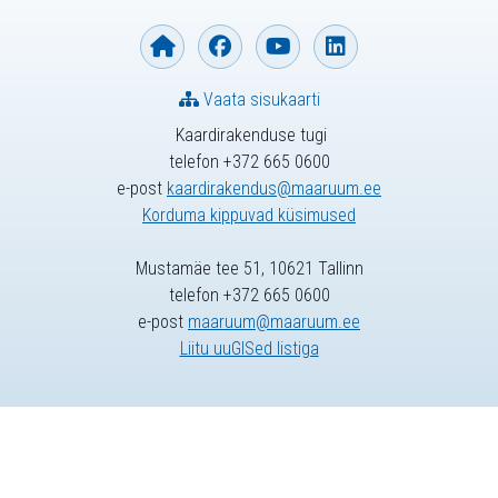
Vaata sisukaarti
Kaardirakenduse tugi
telefon +372 665 0600
e-post
kaardirakendus@maaruum.ee
Korduma kippuvad küsimused
Mustamäe tee 51, 10621 Tallinn
telefon +372 665 0600
e-post
maaruum@maaruum.ee
Liitu uuGISed listiga