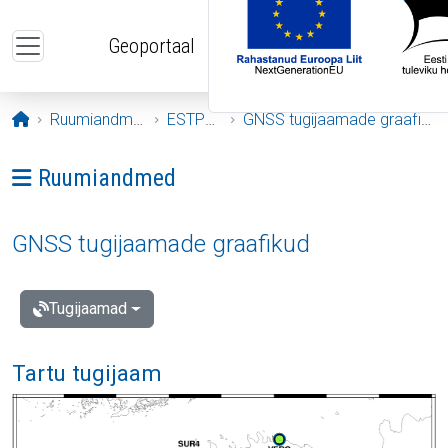
Liigu edasi põhisisu juurde
Geoportaal
Avaleht
Ruumiandmed
ESTPOS
GNSS tugijaamade graafikud
Ava menüü: Ruumiandmed
Ruumiandmed
GNSS tugijaamade graafikud
Tugijaamad
Tartu tugijaam