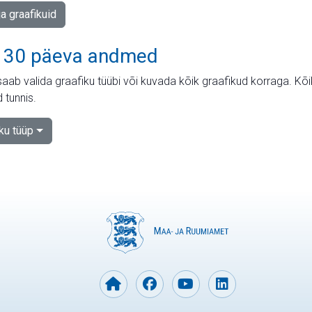
ja graafikuid
 30 päeva andmed
aab valida graafiku tüübi või kuvada kõik graafikud korraga. Kõ
 tunnis.
iku tüüp