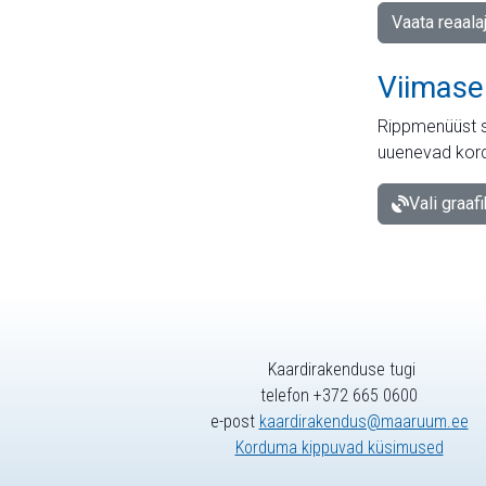
Vaata reaala
Viimase
Rippmenüüst s
uuenevad kord
Vali graaf
Kaardirakenduse tugi
telefon +372 665 0600
e-post
kaardirakendus@maaruum.ee
Korduma kippuvad küsimused