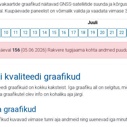
aevakaartide graafikud näitavad GNSS-satelliitide suunda ja kõr
l. Kuupäevade paneelist on võimalik valida ja vaadata viimase 3
Juuli
10
11
12
13
14
15
16
17
18
19
20
21
22
päeval
156
(05.06.2026) Rakvere tugijaama kohta andmed puud
i kvaliteedi graafikud
teedi graafikuid on kokku kaksteist. Iga graafiku all on selgitus, 
ja graafikutel olev info on kohaliku aja järgi.
a graafikud
fikud kuvavad viimase tunni aja andmeid ning uuenevad iga minut