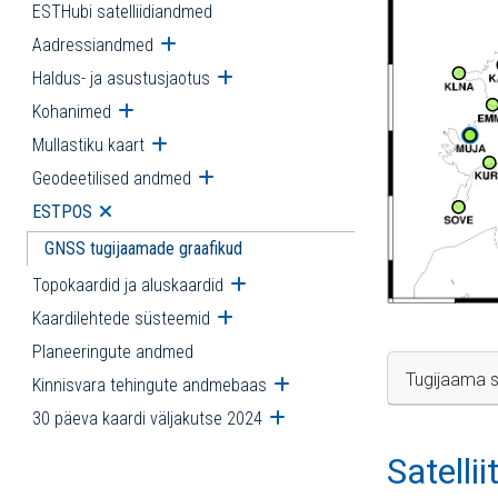
ESTHubi satelliidiandmed
Aadressiandmed
Ava alammenüü
Haldus- ja asustusjaotus
Ava alammenüü
Kohanimed
Ava alammenüü
Mullastiku kaart
Ava alammenüü
Geodeetilised andmed
Ava alammenüü
ESTPOS
Ava alammenüü
GNSS tugijaamade graafikud
Topokaardid ja aluskaardid
Ava alammenüü
Kaardilehtede süsteemid
Ava alammenüü
Planeeringute andmed
Tugijaama s
Kinnisvara tehingute andmebaas
Ava alammenüü
30 päeva kaardi väljakutse 2024
Ava alammenüü
Satelli