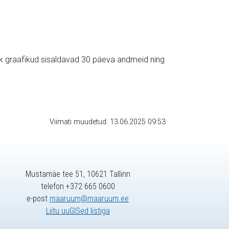
ik graafikud sisaldavad 30 päeva andmeid ning
Viimati muudetud: 13.06.2025 09:53
Mustamäe tee 51, 10621 Tallinn
telefon +372 665 0600
e-post
maaruum@maaruum.ee
Liitu uuGISed listiga