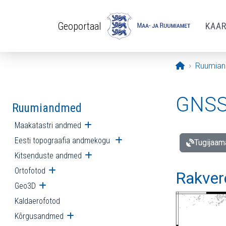
Liigu edasi põhisisu juurde
Geoportaal
KAA
Avaleht
Ruumia
GNSS 
Ruumiandmed
Maakatastri andmed
Ava alammenüü
Eesti topograafia andmekogu
Ava alammenüü
Tugijaam
Kitsenduste andmed
Ava alammenüü
Ortofotod
Ava alammenüü
Rakver
Geo3D
Ava alammenüü
Kaldaerofotod
Kõrgusandmed
Ava alammenüü