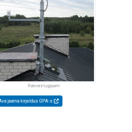
Rakvere tugijaam
Ava jaama kirjeldus GPA-s