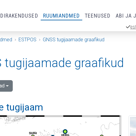
RDIRAKENDUSED
RUUMIANDMED
TEENUSED
ABI JA 
es
ndmed
ESTPOS
GNSS tugijaamade graafikud
tugijaamade graafikud
ad
e tugijaam