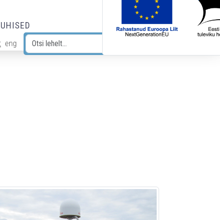
JUHISED
t
eng
Otsi