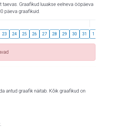
gust taevas. Graafikud luuakse eelneva ööpäeva
0 päeva graafikuid.
August
23
24
25
26
27
28
29
30
31
1
2
3
4
5
uvad
mida antud graafik näitab. Kõik graafikud on
.