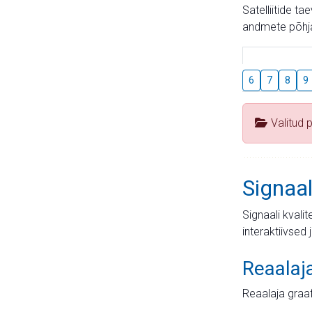
Satelliitide t
andmete põhja
6
7
8
9
Valitud 
Signaal
Signaali kvali
interaktiivsed 
Reaalaj
Reaalaja graa