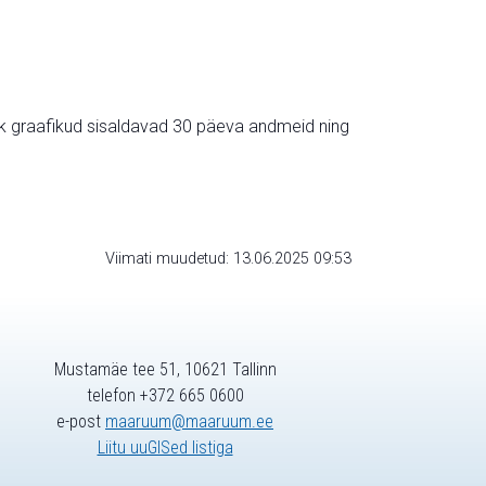
ik graafikud sisaldavad 30 päeva andmeid ning
Viimati muudetud: 13.06.2025 09:53
Mustamäe tee 51, 10621 Tallinn
telefon +372 665 0600
e-post
maaruum@maaruum.ee
Liitu uuGISed listiga