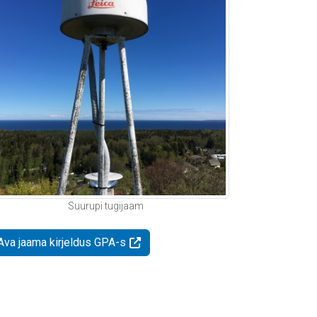
Suurupi tugijaam
Ava jaama kirjeldus GPA-s