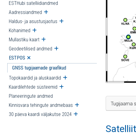
ESTHubi satelliidiandmed
Aadressiandmed
Ava alammenüü
Haldus- ja asustusjaotus
Ava alammenüü
Kohanimed
Ava alammenüü
Mullastiku kaart
Ava alammenüü
Geodeetilised andmed
Ava alammenüü
ESTPOS
Ava alammenüü
GNSS tugijaamade graafikud
Topokaardid ja aluskaardid
Ava alammenüü
Kaardilehtede süsteemid
Ava alammenüü
Planeeringute andmed
Tugijaama s
Kinnisvara tehingute andmebaas
Ava alammenüü
30 päeva kaardi väljakutse 2024
Ava alammenüü
Satelli