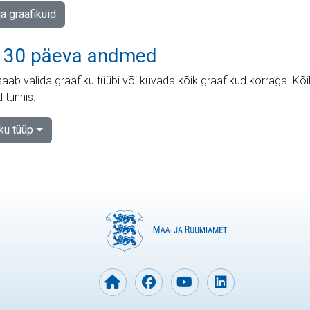
ja graafikuid
 30 päeva andmed
aab valida graafiku tüübi või kuvada kõik graafikud korraga. Kõ
 tunnis.
iku tüüp