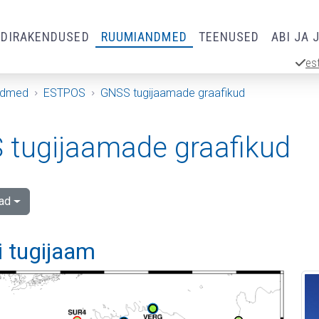
RDIRAKENDUSED
RUUMIANDMED
TEENUSED
ABI JA 
es
ndmed
ESTPOS
GNSS tugijaamade graafikud
tugijaamade graafikud
ad
i tugijaam