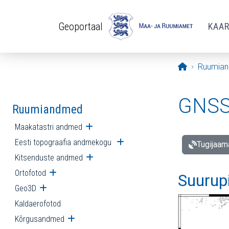
Liigu edasi põhisisu juurde
Geoportaal
KAA
Avaleht
Ruumia
GNSS 
Ruumiandmed
Maakatastri andmed
Ava alammenüü
Eesti topograafia andmekogu
Ava alammenüü
Tugijaam
Kitsenduste andmed
Ava alammenüü
Ortofotod
Ava alammenüü
Suurup
Geo3D
Ava alammenüü
Kaldaerofotod
Kõrgusandmed
Ava alammenüü