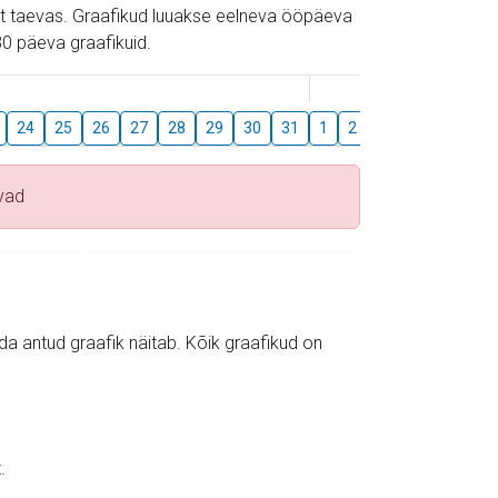
gust taevas. Graafikud luuakse eelneva ööpäeva
0 päeva graafikuid.
August
24
25
26
27
28
29
30
31
1
2
3
4
5
6
vad
mida antud graafik näitab. Kõik graafikud on
.