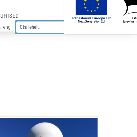
JUHISED
t
eng
Otsi