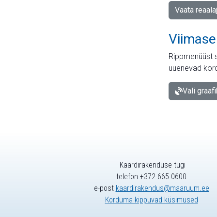
Vaata reaala
Viimase
Rippmenüüst s
uuenevad kord
Vali graaf
Kaardirakenduse tugi
telefon +372 665 0600
e-post
kaardirakendus@maaruum.ee
Korduma kippuvad küsimused