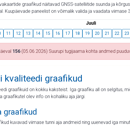
aevakaartide graafikud näitavad GNSS-satelliitide suunda ja kõr
l. Kuupäevade paneelist on võimalik valida ja vaadata viimase 3
Juuli
0
11
12
13
14
15
16
17
18
19
20
21
22
23
päeval
156
(05.06.2026) Suurupi tugijaama kohta andmed puudu
i kvaliteedi graafikud
teedi graafikuid on kokku kaksteist. Iga graafiku all on selgitus, 
ja graafikutel olev info on kohaliku aja järgi.
a graafikud
fikud kuvavad viimase tunni aja andmeid ning uuenevad iga minut