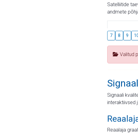
Satelliitide t
andmete põhja
7
8
9
1
Valitud 
Signaal
Signaali kvali
interaktiivsed 
Reaalaj
Reaalaja graa