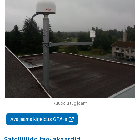
Kuusalu tugijaam
Ava jaama kirjeldus GPA-s
Satelliitide taevakaardid