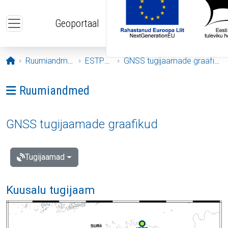
Liigu edasi põhisisu juurde
Geoportaal
Avaleht
Ruumiandmed
ESTPOS
GNSS tugijaamade graafikud
Ava menüü: Ruumiandmed
Ruumiandmed
GNSS tugijaamade graafikud
Tugijaamad
Kuusalu tugijaam