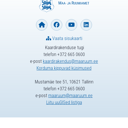
Vaata sisukaarti
Kaardirakenduse tugi
telefon +372 665 0600
e-post
kaardirakendus@maaruum.ee
Korduma kippuvad küsimused
Mustamäe tee 51, 10621 Tallinn
telefon +372 665 0600
e-post
maaruum@maaruum.ee
Liitu uuGISed listiga