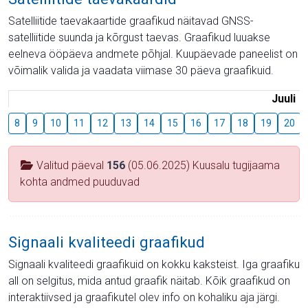
Satelliitide taevakaartide graafikud näitavad GNSS-
satelliitide suunda ja kõrgust taevas. Graafikud luuakse
eelneva ööpäeva andmete põhjal. Kuupäevade paneelist on
võimalik valida ja vaadata viimase 30 päeva graafikuid.
Juuli
8
9
10
11
12
13
14
15
16
17
18
19
20
Valitud päeval
156
(05.06.2025) Kuusalu tugijaama
kohta andmed puuduvad
Signaali kvaliteedi graafikud
Signaali kvaliteedi graafikuid on kokku kaksteist. Iga graafiku
all on selgitus, mida antud graafik näitab. Kõik graafikud on
interaktiivsed ja graafikutel olev info on kohaliku aja järgi.