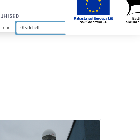
JUHISED
t
eng
Otsi