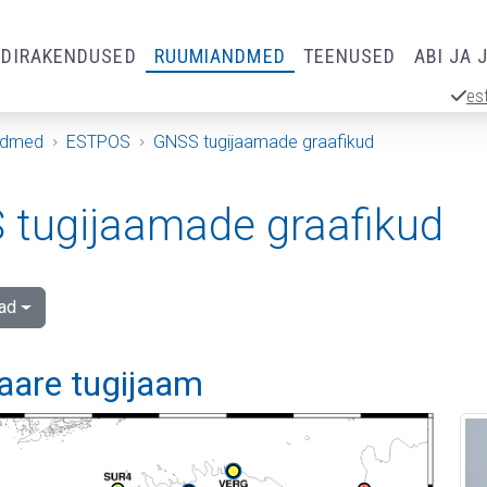
RDIRAKENDUSED
RUUMIANDMED
TEENUSED
ABI JA 
es
ndmed
ESTPOS
GNSS tugijaamade graafikud
tugijaamade graafikud
ad
aare tugijaam