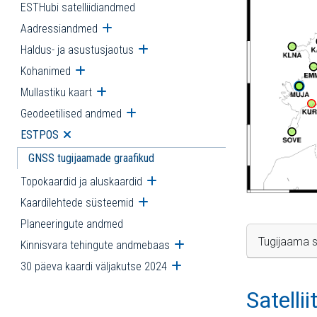
ESTHubi satelliidiandmed
Aadressiandmed
Ava alammenüü
Haldus- ja asustusjaotus
Ava alammenüü
Kohanimed
Ava alammenüü
Mullastiku kaart
Ava alammenüü
Geodeetilised andmed
Ava alammenüü
ESTPOS
Ava alammenüü
GNSS tugijaamade graafikud
Topokaardid ja aluskaardid
Ava alammenüü
Kaardilehtede süsteemid
Ava alammenüü
Planeeringute andmed
Tugijaama s
Kinnisvara tehingute andmebaas
Ava alammenüü
30 päeva kaardi väljakutse 2024
Ava alammenüü
Satelli