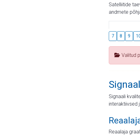
Satelliitide t
andmete põhja
7
8
9
1
Valitud 
Signaal
Signaali kvali
interaktiivsed 
Reaalaj
Reaalaja graa