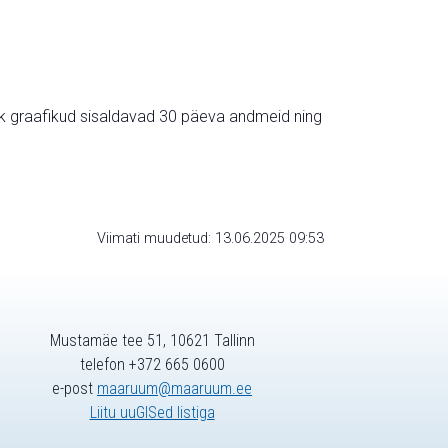
ik graafikud sisaldavad 30 päeva andmeid ning
Viimati muudetud: 13.06.2025 09:53
Mustamäe tee 51, 10621 Tallinn
telefon +372 665 0600
e-post
maaruum@maaruum.ee
Liitu uuGISed listiga