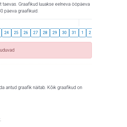
gust taevas. Graafikud luuakse eelneva ööpäeva
0 päeva graafikuid.
August
24
25
26
27
28
29
30
31
1
2
3
4
5
6
uuduvad
mida antud graafik näitab. Kõik graafikud on
.