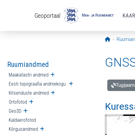
Liigu edasi põhisisu juurde
Geoportaal
KAA
Avaleht
Ruumia
GNSS 
Ruumiandmed
Maakatastri andmed
Ava alammenüü
Eesti topograafia andmekogu
Ava alammenüü
Tugijaam
Kitsenduste andmed
Ava alammenüü
Ortofotod
Ava alammenüü
Kuress
Geo3D
Ava alammenüü
Kaldaerofotod
Kõrgusandmed
Ava alammenüü