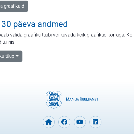
ja graafikuid
 30 päeva andmed
aab valida graafiku tüübi või kuvada kõik graafikud korraga. Kõ
 tunnis.
iku tüüp