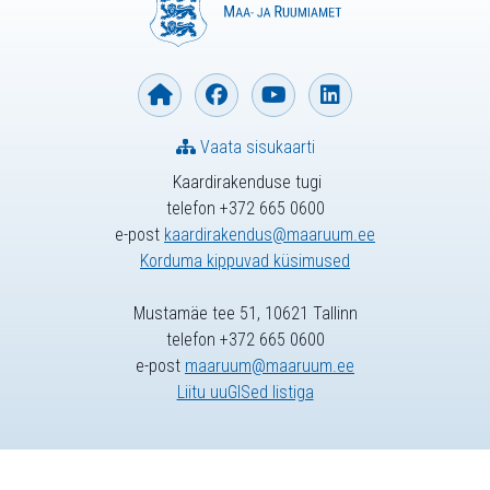
Vaata sisukaarti
Kaardirakenduse tugi
telefon +372 665 0600
e-post
kaardirakendus@maaruum.ee
Korduma kippuvad küsimused
Mustamäe tee 51, 10621 Tallinn
telefon +372 665 0600
e-post
maaruum@maaruum.ee
Liitu uuGISed listiga