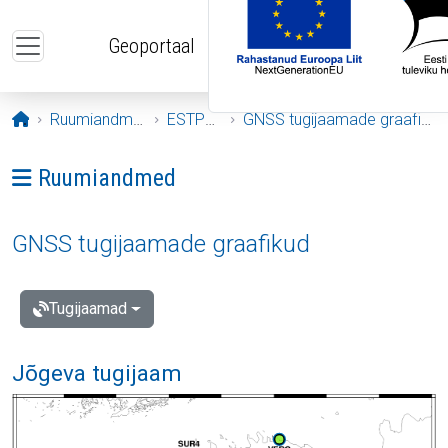
Liigu edasi põhisisu juurde
Geoportaal
Avaleht
Ruumiandmed
ESTPOS
GNSS tugijaamade graafikud
Ava menüü: Ruumiandmed
Ruumiandmed
GNSS tugijaamade graafikud
Tugijaamad
Jõgeva tugijaam