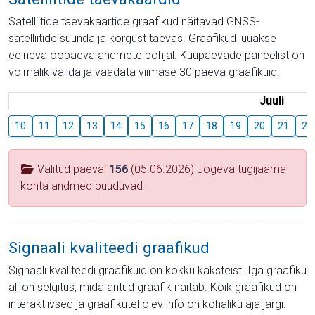
Satelliitide taevakaartide graafikud näitavad GNSS-
satelliitide suunda ja kõrgust taevas. Graafikud luuakse
eelneva ööpäeva andmete põhjal. Kuupäevade paneelist on
võimalik valida ja vaadata viimase 30 päeva graafikuid.
Juuli
10
11
12
13
14
15
16
17
18
19
20
21
22
Valitud päeval
156
(05.06.2026) Jõgeva tugijaama
kohta andmed puuduvad
Signaali kvaliteedi graafikud
Signaali kvaliteedi graafikuid on kokku kaksteist. Iga graafiku
all on selgitus, mida antud graafik näitab. Kõik graafikud on
interaktiivsed ja graafikutel olev info on kohaliku aja järgi.