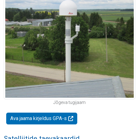
Jõgeva tugijaam
Ava jaama kirjeldus GPA-s
Satelliitide taevakaardid