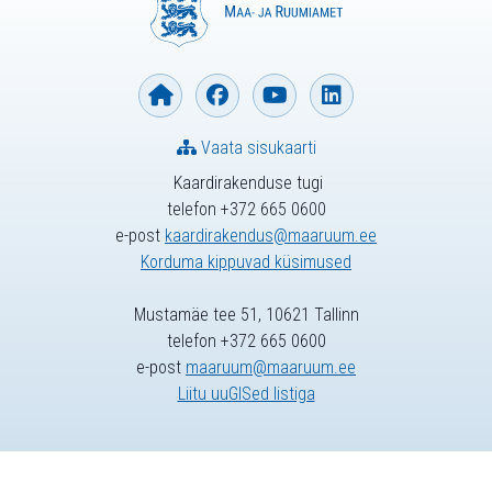
Vaata sisukaarti
Kaardirakenduse tugi
telefon +372 665 0600
e-post
kaardirakendus@maaruum.ee
Korduma kippuvad küsimused
Mustamäe tee 51, 10621 Tallinn
telefon +372 665 0600
e-post
maaruum@maaruum.ee
Liitu uuGISed listiga