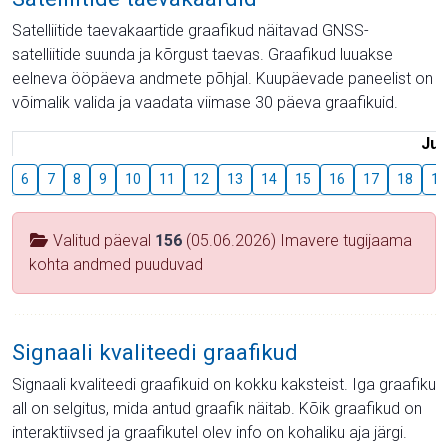
Satelliitide taevakaartide graafikud näitavad GNSS-
satelliitide suunda ja kõrgust taevas. Graafikud luuakse
eelneva ööpäeva andmete põhjal. Kuupäevade paneelist on
võimalik valida ja vaadata viimase 30 päeva graafikuid.
Juu
6
7
8
9
10
11
12
13
14
15
16
17
18
19
Valitud päeval
156
(05.06.2026) Imavere tugijaama
kohta andmed puuduvad
Signaali kvaliteedi graafikud
Signaali kvaliteedi graafikuid on kokku kaksteist. Iga graafiku
all on selgitus, mida antud graafik näitab. Kõik graafikud on
interaktiivsed ja graafikutel olev info on kohaliku aja järgi.