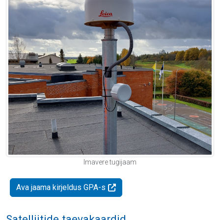
Imavere tugijaam
Ava jaama kirjeldus GPA-s
Satelliitide taevakaardid