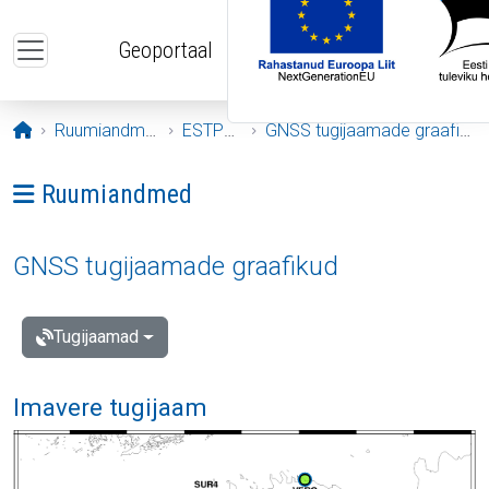
Liigu edasi põhisisu juurde
Geoportaal
Avaleht
Ruumiandmed
ESTPOS
GNSS tugijaamade graafikud
Ava menüü: Ruumiandmed
Ruumiandmed
GNSS tugijaamade graafikud
Tugijaamad
Imavere tugijaam