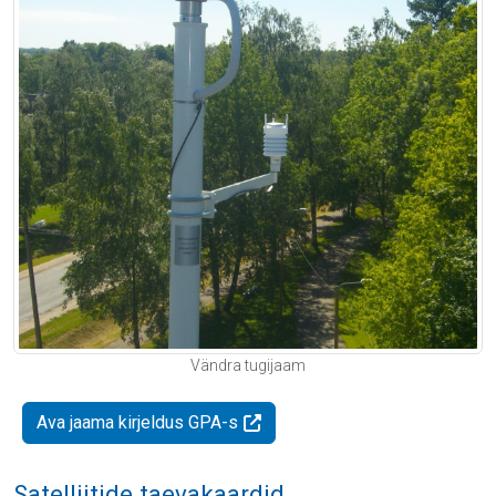
Vändra tugijaam
Ava jaama kirjeldus GPA-s
Satelliitide taevakaardid