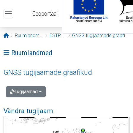
Liigu edasi põhisisu juurde
Geoportaal
Avaleht
Ruumiandmed
ESTPOS
GNSS tugijaamade graafikud
Ava menüü: Ruumiandmed
Ruumiandmed
GNSS tugijaamade graafikud
Tugijaamad
Vändra tugijaam