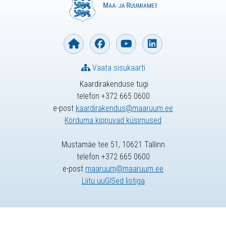
Vaata sisukaarti
Kaardirakenduse tugi
telefon +372 665 0600
e-post
kaardirakendus@maaruum.ee
Korduma kippuvad küsimused
Mustamäe tee 51, 10621 Tallinn
telefon +372 665 0600
e-post
maaruum@maaruum.ee
Liitu uuGISed listiga