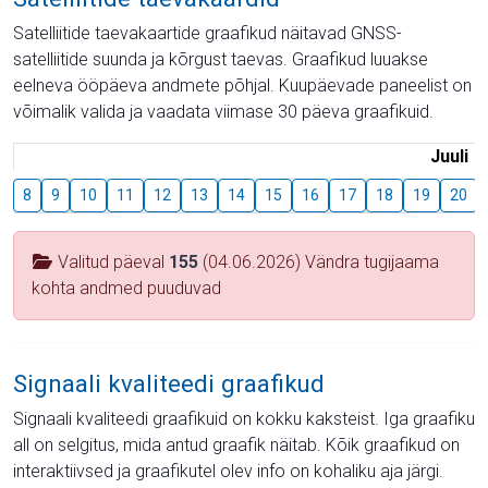
Satelliitide taevakaartide graafikud näitavad GNSS-
satelliitide suunda ja kõrgust taevas. Graafikud luuakse
eelneva ööpäeva andmete põhjal. Kuupäevade paneelist on
võimalik valida ja vaadata viimase 30 päeva graafikuid.
Juuli
8
9
10
11
12
13
14
15
16
17
18
19
20
Valitud päeval
155
(04.06.2026) Vändra tugijaama
kohta andmed puuduvad
Signaali kvaliteedi graafikud
Signaali kvaliteedi graafikuid on kokku kaksteist. Iga graafiku
all on selgitus, mida antud graafik näitab. Kõik graafikud on
interaktiivsed ja graafikutel olev info on kohaliku aja järgi.