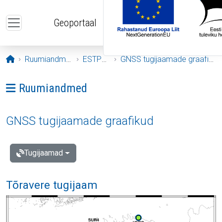
Liigu edasi põhisisu juurde
Geoportaal
Avaleht
Ruumiandmed
ESTPOS
GNSS tugijaamade graafikud
Ava menüü: Ruumiandmed
Ruumiandmed
GNSS tugijaamade graafikud
Tugijaamad
Tõravere tugijaam