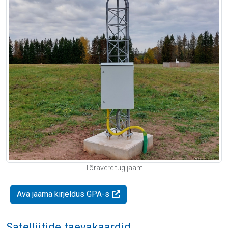
Tõravere tugijaam
Ava jaama kirjeldus GPA-s
Satelliitide taevakaardid