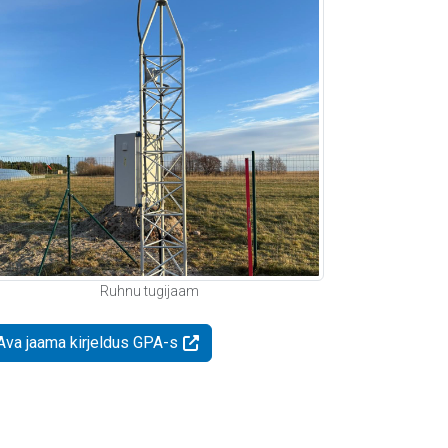
Ruhnu tugijaam
Ava jaama kirjeldus GPA-s