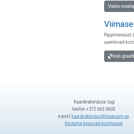
Vaata reaala
Viimase
Rippmenüüst s
uuenevad kord
Vali graaf
Kaardirakenduse tugi
telefon +372 665 0600
e-post
kaardirakendus@maaruum.ee
Korduma kippuvad küsimused