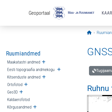
Liigu edasi põhisisu juurde
Geoportaal
KAA
Avaleht
Ruumia
GNSS 
Ruumiandmed
Maakatastri andmed
Ava alammenüü
Eesti topograafia andmekogu
Ava alammenüü
Tugijaam
Kitsenduste andmed
Ava alammenüü
Ortofotod
Ava alammenüü
Ruhnu 
Geo3D
Ava alammenüü
Kaldaerofotod
Kõrgusandmed
Ava alammenüü