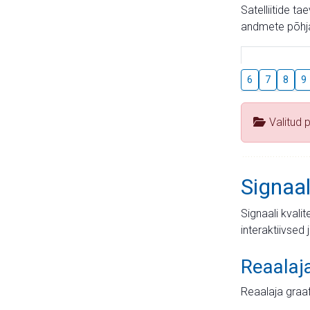
Satelliitide t
andmete põhja
6
7
8
9
Valitud 
Signaal
Signaali kvali
interaktiivsed 
Reaalaj
Reaalaja graa