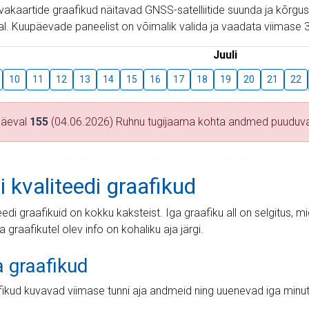
aevakaartide graafikud näitavad GNSS-satelliitide suunda ja kõr
l. Kuupäevade paneelist on võimalik valida ja vaadata viimase 3
Juuli
10
11
12
13
14
15
16
17
18
19
20
21
22
päeval
155
(04.06.2026) Ruhnu tugijaama kohta andmed puuduv
i kvaliteedi graafikud
teedi graafikuid on kokku kaksteist. Iga graafiku all on selgitus, 
ja graafikutel olev info on kohaliku aja järgi.
a graafikud
fikud kuvavad viimase tunni aja andmeid ning uuenevad iga minut