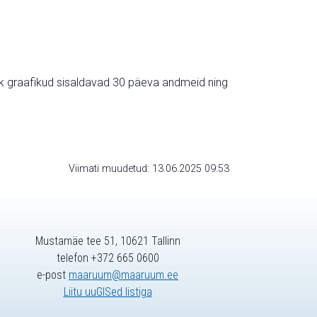
ik graafikud sisaldavad 30 päeva andmeid ning
Viimati muudetud: 13.06.2025 09:53
Mustamäe tee 51, 10621 Tallinn
telefon +372 665 0600
e-post
maaruum@maaruum.ee
Liitu uuGISed listiga