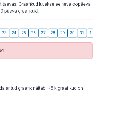
gust taevas. Graafikud luuakse eelneva ööpäeva
0 päeva graafikuid.
August
23
24
25
26
27
28
29
30
31
1
2
3
4
5
ad
mida antud graafik näitab. Kõik graafikud on
.