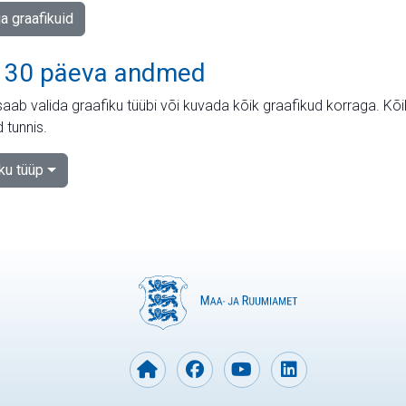
ja graafikuid
 30 päeva andmed
aab valida graafiku tüübi või kuvada kõik graafikud korraga. Kõ
 tunnis.
iku tüüp