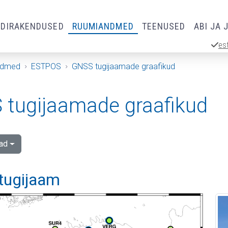
RDIRAKENDUSED
RUUMIANDMED
TEENUSED
ABI JA 
es
ndmed
ESTPOS
GNSS tugijaamade graafikud
tugijaamade graafikud
ad
tugijaam