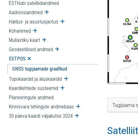
ESTHubi satelliidiandmed
Aadressiandmed
Ava alammenüü
Haldus- ja asustusjaotus
Ava alammenüü
Kohanimed
Ava alammenüü
Mullastiku kaart
Ava alammenüü
Geodeetilised andmed
Ava alammenüü
ESTPOS
Ava alammenüü
GNSS tugijaamade graafikud
Topokaardid ja aluskaardid
Ava alammenüü
Kaardilehtede süsteemid
Ava alammenüü
Planeeringute andmed
Tugijaama s
Kinnisvara tehingute andmebaas
Ava alammenüü
30 päeva kaardi väljakutse 2024
Ava alammenüü
Satelli