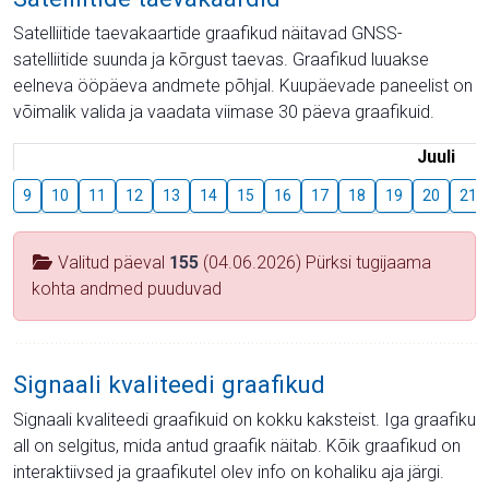
Satelliitide taevakaartide graafikud näitavad GNSS-
satelliitide suunda ja kõrgust taevas. Graafikud luuakse
eelneva ööpäeva andmete põhjal. Kuupäevade paneelist on
võimalik valida ja vaadata viimase 30 päeva graafikuid.
Juuli
9
10
11
12
13
14
15
16
17
18
19
20
21
Valitud päeval
155
(04.06.2026) Pürksi tugijaama
kohta andmed puuduvad
Signaali kvaliteedi graafikud
Signaali kvaliteedi graafikuid on kokku kaksteist. Iga graafiku
all on selgitus, mida antud graafik näitab. Kõik graafikud on
interaktiivsed ja graafikutel olev info on kohaliku aja järgi.