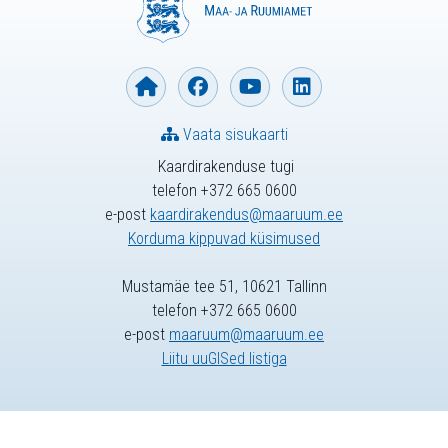
Vaata sisukaarti
Kaardirakenduse tugi
telefon +372 665 0600
e-post
kaardirakendus@maaruum.ee
Korduma kippuvad küsimused
Mustamäe tee 51, 10621 Tallinn
telefon +372 665 0600
e-post
maaruum@maaruum.ee
Liitu uuGISed listiga