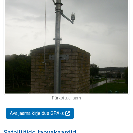
Pürksi tugijaam
Ava jaama kirjeldus GPA-s
Satelliitide taevakaardid