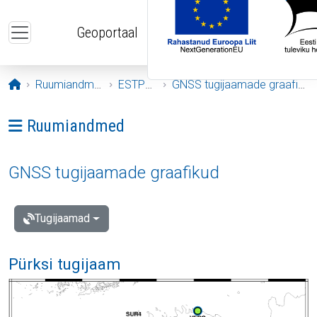
Liigu edasi põhisisu juurde
Geoportaal
Avaleht
Ruumiandmed
ESTPOS
GNSS tugijaamade graafikud
Ava menüü: Ruumiandmed
Ruumiandmed
GNSS tugijaamade graafikud
Tugijaamad
Pürksi tugijaam