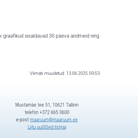
ik graafikud sisaldavad 30 päeva andmeid ning
Viimati muudetud: 13.06.2025 09:53
Mustamäe tee 51, 10621 Tallinn
telefon +372 665 0600
e-post
maaruum@maaruum.ee
Liitu uuGISed listiga