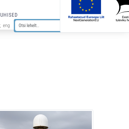
JUHISED
t
eng
Otsi