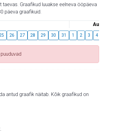
gust taevas. Graafikud luuakse eelneva ööpäeva
0 päeva graafikuid.
August
25
26
27
28
29
30
31
1
2
3
4
5
6
7
8
 puuduvad
mida antud graafik näitab. Kõik graafikud on
.