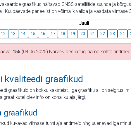
aevakaartide graafikud näitavad GNSS-satelliitide suunda ja kõr
l. Kuupäevade paneelist on võimalik valida ja vaadata viimase 3
Juuli
12
13
14
15
16
17
18
19
20
21
22
23
24
päeval
155
(04.06.2025) Narva-Jõesuu tugijaama kohta andmed
i kvaliteedi graafikud
teedi graafikuid on kokku kaksteist. Iga graafiku all on selgitus, 
ja graafikutel olev info on kohaliku aja järgi.
a graafikud
fikud kuvavad viimase tunni aja andmeid ning uuenevad iga minut