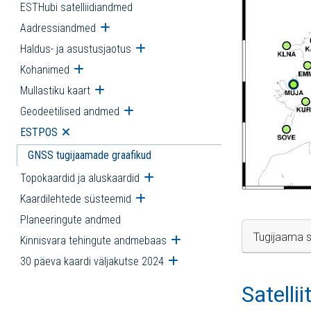
ESTHubi satelliidiandmed
Aadressiandmed
Ava alammenüü
Haldus- ja asustusjaotus
Ava alammenüü
Kohanimed
Ava alammenüü
Mullastiku kaart
Ava alammenüü
Geodeetilised andmed
Ava alammenüü
ESTPOS
Ava alammenüü
GNSS tugijaamade graafikud
Topokaardid ja aluskaardid
Ava alammenüü
Kaardilehtede süsteemid
Ava alammenüü
Planeeringute andmed
Tugijaama s
Kinnisvara tehingute andmebaas
Ava alammenüü
30 päeva kaardi väljakutse 2024
Ava alammenüü
Satelli