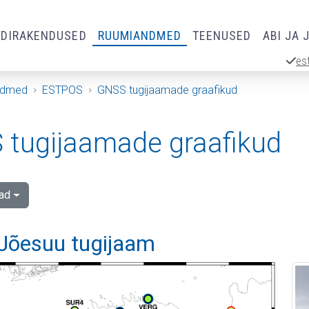
RDIRAKENDUSED
RUUMIANDMED
TEENUSED
ABI JA 
es
ndmed
ESTPOS
GNSS tugijaamade graafikud
tugijaamade graafikud
ad
Jõesuu tugijaam