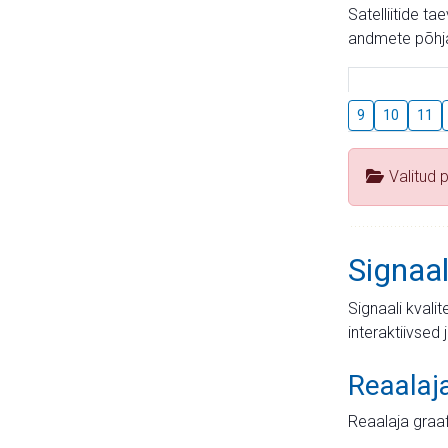
Satelliitide t
andmete põhja
9
10
11
Valitud 
Signaal
Signaali kvali
interaktiivsed 
Reaalaj
Reaalaja graa