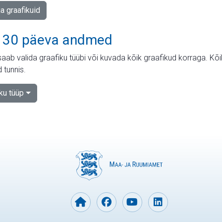
ja graafikuid
 30 päeva andmed
aab valida graafiku tüübi või kuvada kõik graafikud korraga. Kõ
 tunnis.
iku tüüp