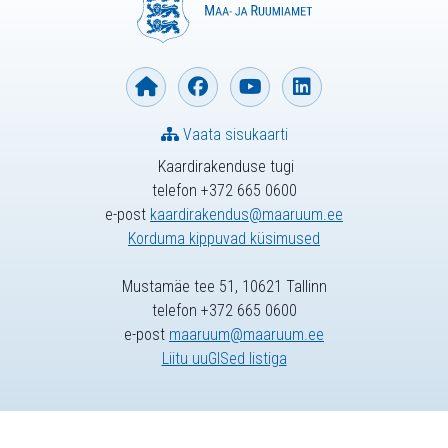
Vaata sisukaarti
Kaardirakenduse tugi
telefon +372 665 0600
e-post
kaardirakendus@maaruum.ee
Korduma kippuvad küsimused
Mustamäe tee 51, 10621 Tallinn
telefon +372 665 0600
e-post
maaruum@maaruum.ee
Liitu uuGISed listiga