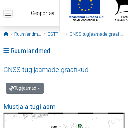
Liigu edasi põhisisu juurde
Geoportaal
Avaleht
Ruumiandmed
ESTPOS
GNSS tugijaamade graafikud
Ava menüü: Ruumiandmed
Ruumiandmed
GNSS tugijaamade graafikud
Tugijaamad
Mustjala tugijaam