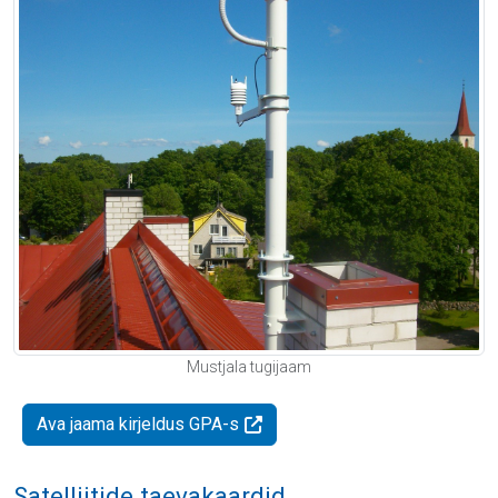
Mustjala tugijaam
Ava jaama kirjeldus GPA-s
Satelliitide taevakaardid