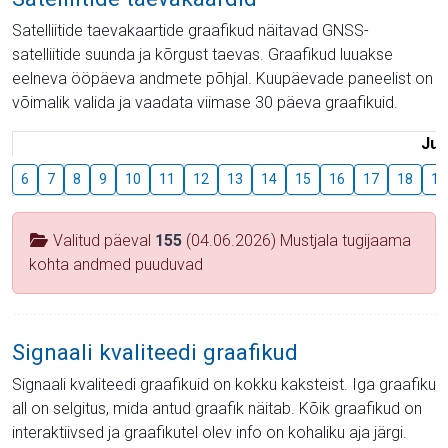
Satelliitide taevakaartide graafikud näitavad GNSS-
satelliitide suunda ja kõrgust taevas. Graafikud luuakse
eelneva ööpäeva andmete põhjal. Kuupäevade paneelist on
võimalik valida ja vaadata viimase 30 päeva graafikuid.
Juu
6
7
8
9
10
11
12
13
14
15
16
17
18
19
Valitud päeval
155
(04.06.2026) Mustjala tugijaama
kohta andmed puuduvad
Signaali kvaliteedi graafikud
Signaali kvaliteedi graafikuid on kokku kaksteist. Iga graafiku
all on selgitus, mida antud graafik näitab. Kõik graafikud on
interaktiivsed ja graafikutel olev info on kohaliku aja järgi.